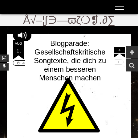
ʬiki
ϖ
Å√–¦∫∋—ϖζ❍❡.∂∑
Blogparade:
AUG
Gesellschaftskritische
1.
4
Songtexte, die dich zu
Lesezeit:
2 Min.
| Wörter:
556
einem besseren
Selbstanalyse (Pt. 21)
Menschen machen