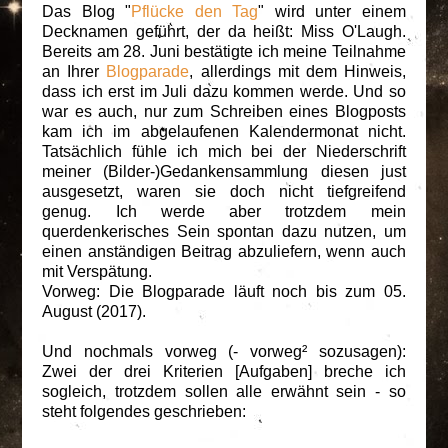
Das Blog "
Pflücke den Tag
" wird unter einem
Decknamen geführt, der da heißt: Miss O'Laugh.
Bereits am 28. Juni bestätigte ich meine Teilnahme
an Ihrer
Blogparade
, allerdings mit dem Hinweis,
dass ich erst im Juli dazu kommen werde. Und so
war es auch, nur zum Schreiben eines Blogposts
kam ich im abgelaufenen Kalendermonat nicht.
Tatsächlich fühle ich mich bei der Niederschrift
meiner (Bilder-)Gedankensammlung diesen just
ausgesetzt, waren sie doch nicht tiefgreifend
genug. Ich werde aber trotzdem mein
querdenkerisches Sein spontan dazu nutzen, um
einen anständigen Beitrag abzuliefern, wenn auch
mit Verspätung.
Vorweg: Die Blogparade läuft noch bis zum 05.
August (2017).
Und nochmals vorweg (- vorweg² sozusagen):
Zwei der drei Kriterien [Aufgaben] breche ich
sogleich, trotzdem sollen alle erwähnt sein - so
steht folgendes geschrieben: