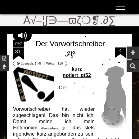
ʬiki
ϖ
Å√–¦∫∋—ϖζ❍❡.∂∑
Der Vorwortschreiber
DEZ
31.
0
ℐţ²
Lesezeit:
1 Min.
| Wörter:
310
kurz
notiert_pt52
Der
Vorwortschreiber hat wieder
zugeschlagen! Das bin nicht ich.
Damit meine ich mein
Heteronym
, das stets
ℐlasţradamuⓈ
irgendwie kurz angebunden zu sein