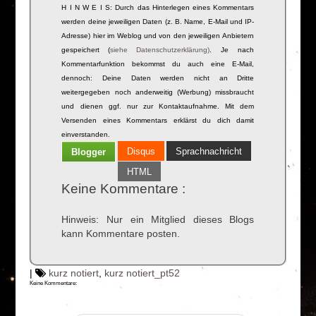
H I N W E I S: Durch das Hinterlegen eines Kommentars
werden deine jeweiligen Daten (z. B. Name, E-Mail und IP-
Adresse) hier im Weblog und von den jeweiligen Anbietern
gespeichert (
siehe Datenschutzerklärung)
. Je nach
Kommentarfunktion bekommst du auch eine E-Mail,
dennoch: Deine Daten werden nicht an Dritte
weitergegeben noch anderweitig (Werbung) missbraucht
und dienen ggf. nur zur Kontaktaufnahme. Mit dem
Versenden eines Kommentars erklärst du dich damit
einverstanden.
Disqus
Sprachnachricht
Blogger
HTML
Keine Kommentare :
Hinweis: Nur ein Mitglied dieses Blogs
kann Kommentare posten.
|
kurz notiert
,
kurz notiert_pt52
Keine Kommentare: