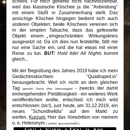
scheint. Für mich generell nicht nachvollziehbar,
weil das klassische Klischee ja die "Anbindung"
mit einem Stuhl in Zusammenhang stellt. Das
anrüchige Klischee hingegen bedient sich auch
anderen Objekten; beide Klischees vereinen sich
in der simplen Tatsache, dass das gefesselte
Objekt einem eingeschränkten Wirkungskreis
ausgesetzt ist. Da ich dies nun feststellte, fällt mir
nur eine Sache ein, und die hat etwas mit einer
Reise zu tun.
BUT:
Hold tide! All Nights
kommt
gleich...
Mit der Begrüßung des Jahres 2019 habe ich mein
Gedächtnisbüchlein "Quadruped.in"
herausgebracht. Weil ich nicht an dem gleichen
Tag
- zwecks der damit
[gemeint: Datum ohne Jahresangabe]
einhergehenden Pietätlosigkeit - ein weiteres Werk
veröffentlichen wollte, entschied ich mich wild
entschlossen (sic!), just heute, am 31.12.2019, ein
neues "Schundhefdla" auf den Markt zu
werfen.
Kurzum:
Hier das Vorwörtlein von meinem
o. e. Heteronym
.
(- perfekt "gescreenshotet")