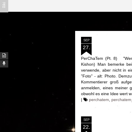
ʬiki
SEP
27.
PerChaTem (Pt. 8) "Wenn 
Kishon) Man bemerke bei 
verwende, aber nicht in e
"Foto" - alt: Photo. Demz
Kommentierer groß aufgefa
anmelden, eines meiner g
obwohl es eine Idee wert w
|
perchatem
,
perchatem
SEP
22.