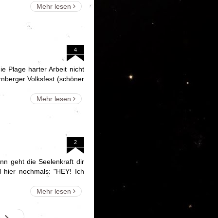
Mehr lesen
4
e Plage harter Arbeit nicht
ürnberger Volksfest (schöner
Mehr lesen
2
nn geht die Seelenkraft dir
l hier nochmals: "HEY! Ich
Mehr lesen