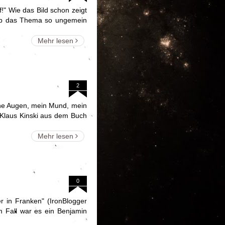
!" Wie das Bild schon zeigt
, ob das Thema so ungemein
Mehr lesen
2
eine Augen, mein Mund, mein
 (Klaus Kinski aus dem Buch
Mehr lesen
0
r in Franken" (IronBlogger
m Fall war es ein Benjamin