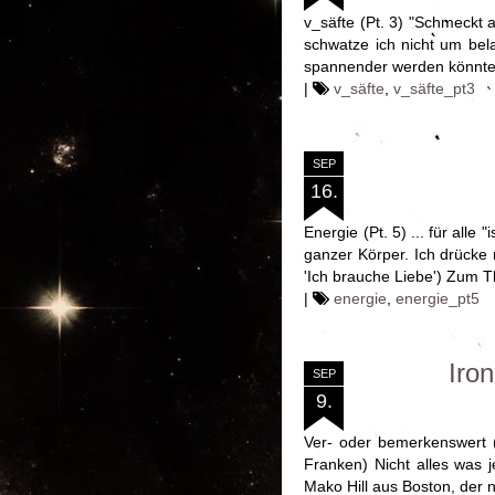
v_säfte (Pt. 3) "Schmeckt 
schwatze ich nicht um bel
spannender werden könnte 
|
v_säfte
,
v_säfte_pt3
SEP
16.
Energie (Pt. 5) ... für al
ganzer Körper. Ich drücke 
'Ich brauche Liebe') Zum T
|
energie
,
energie_pt5
Iron
SEP
9.
Ver- oder bemerkenswert (
Franken) Nicht alles was 
Mako Hill aus Boston, der n