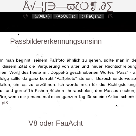
Å√–¦∫∋—ϖζ❍❡.∂∑
〈↙AlL▸〉
〈AbOu↧s〉
〈◂FaQs↘〉
Passbildererkennungsunsinn
man beginnt, seinem Paßfoto ähnlich zu sehen, sollte man in de
diesem Zitat die Verquerung von alter und neuer Rechtschreibun
inem Wort] des heute mit Doppel-S geschriebenen Wortes "Pass" - a
ufolge sollte da ganz korrekt "Paßphoto" stehen. Bezeichnenderweis
llen, um es zu erwähnen. Ich werde mich für die Richtigstellung 
ut und gerne 15 Kishon-Büchern herausholen, den Passus suchen,
äre, wenn mir jemand mal einen ganzen Tag für so eine Aktion schenkt.
_pt8
V8 oder FauAcht