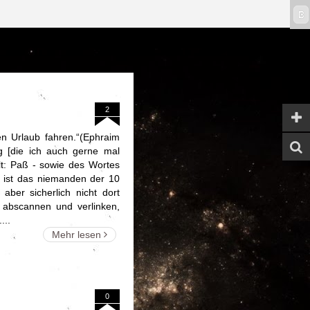
ϖ
2
n Urlaub fahren.“(Ephraim
g [die ich auch gerne mal
lt: Paß - sowie des Wortes
e ist das niemanden der 10
aber sicherlich nicht dort
 abscannen und verlinken,
...
Mehr lesen
0