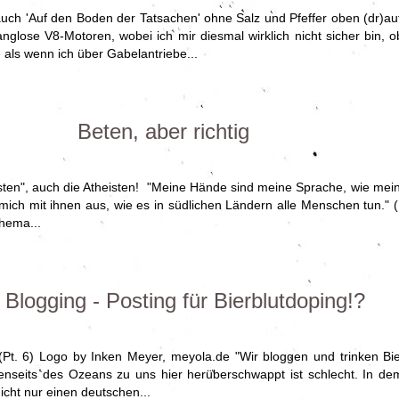
auch 'Auf den Boden der Tatsachen' ohne Salz und Pfeffer oben (dr)auf
anglose V8-Motoren, wobei ich mir diesmal wirklich nicht sicher bin
als wenn ich über Gabelantriebe...
Beten, aber richtig
le "isten", auch die Atheisten! "Meine Hände sind meine Sprache, wie m
mich mit ihnen aus, wie es in südlichen Ländern alle Menschen tun."
hema...
 Blogging - Posting für Bierblutdoping!?
Pt. 6) Logo by Inken Meyer, meyola.de "Wir bloggen und trinken Bie
jenseits des Ozeans zu uns hier herüberschwappt ist schlecht. In de
icht nur einen deutschen...