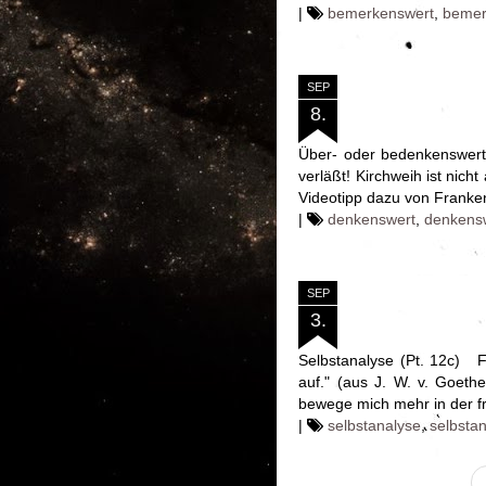
|
bemerkenswert
,
bemer
SEP
8.
Über- oder bedenkenswert (
verläßt! Kirchweih ist nich
Videotipp dazu von Franken
|
denkenswert
,
denkens
SEP
3.
Selbstanalyse (Pt. 12c) Fo
auf." (aus J. W. v. Goeth
bewege mich mehr in der fr
|
selbstanalyse
,
selbsta