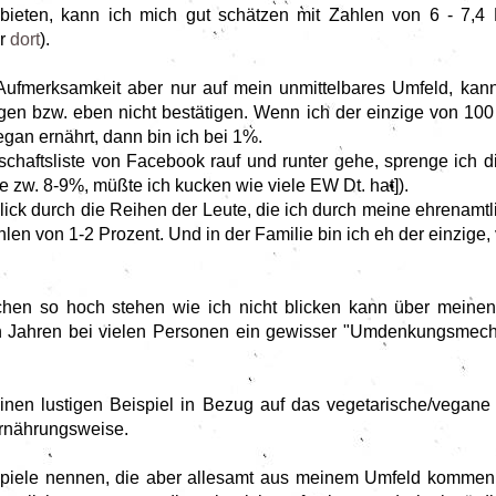
eten, kann ich mich gut schätzen mit Zahlen von 6 - 7,4 M
ar
dort
).
ufmerksamkeit aber nur auf mein unmittelbares Umfeld, kan
gen bzw. eben nicht bestätigen. Wenn ich der einzige von 100 
vegan ernährt, dann bin ich bei 1%.
haftsliste von Facebook rauf und runter gehe, sprenge ich die
pe zw. 8-9%, müßte ich kucken wie viele EW Dt. hat]).
ck durch die Reihen der Leute, die ich durch meine ehrenamtl
len von 1-2 Prozent. Und in der Familie bin ich eh der einzige, 
chen so hoch stehen wie ich nicht blicken kann über meinen
den Jahren bei vielen Personen ein gewisser "Umdenkungsmecha
en lustigen Beispiel in Bezug auf das vegetarische/vegane
Ernährungsweise.
eispiele nennen, die aber allesamt aus meinem Umfeld komme