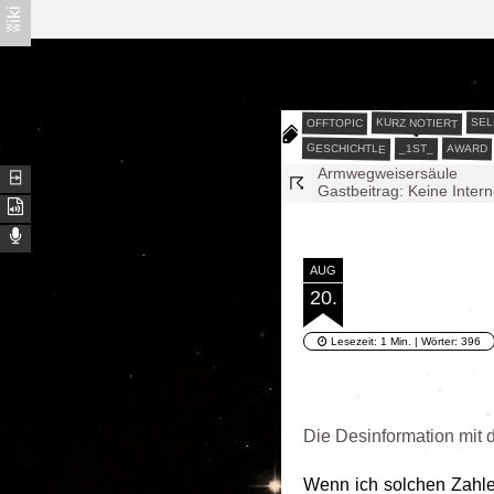
ʬiki
Å√–¦∫∋—
ϖζ❍❡.∂∑
√∑®—
SEL
KURZ NOTIERT
OFFTOPIC
ω∈|ζ∈
GESCHICHTLE
AWARD
_1ST_
Gastbeitrag: Keine Inter
⍈
☈
Gastbeitrag: Zeigt uns di
#SolidarischePause
Wichtigkeiten
Die Beraterin - Arbitrium 
Die Beraterin - Arbitrium 
AUG
Die Beraterin - Arbitrium 
20.
Dschungelblogkönig 202
Gedanken an die Wasser
Armwegweisersäule
Lesezeit:
1 Min.
| Wörter:
396
@ωα®Ðζ
Die Desinformation mit d
Wenn ich solchen Zahle