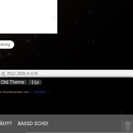
lärung
∂∑ 2012–2026 A.O.R.
Old Theme
⌉-⌊ρ
e Counterversion von
→ WebMart ←
⇑
ÄH?!?
BASSD SCHO!