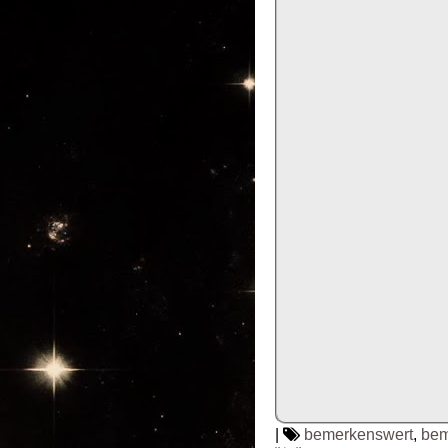
|
bemerkenswert
,
bem