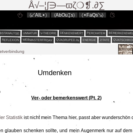
Å√–¦∫∋—ϖζ❍❡.∂∑
〈↙AlL▸〉
〈AbOu↧s〉
〈◂FaQs↘〉
BEMERKENSWE
BSTANALYSE
DENKENSWERT
PERCHATEM
V-THEORIE
UNNATUR
WEBMASTERFRIDAY
QUATSCHIKO
QUADRUPED.IN
REFLEXION
ENERGIE
ZITATE
netverbindung
e Natur die gelbe oder die rote Karte?
est liberum³
est liberum²
Umdenken
est liberum
0
rute
Ver- oder bemerkenswert (Pt. 2)
er Statistik
ist nicht mein Thema hier, passt aber wunderschön 
n glauben schenken sollte, und mein Augenmerk nur auf dem i