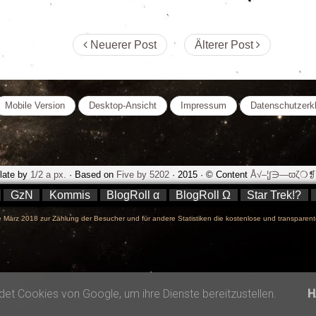
Neuerer Post
Älterer Post
Mobile Version
Desktop-Ansicht
Impressum
Datenschutzerk
late by
1/2 a px.
· Based on
Five by 5202
· 2015 · © Content
Å√–¦∫∋—ϖζ❍❡.
GzN
Kommis
BlogRoll α
BlogRoll Ω
Star Trek!?
März 2018 zur Zählung der Besucher und für andere Statistiken die kostenlose und transparent
et Cookies von Google, um ihre Dienste bereitzustellen.
H