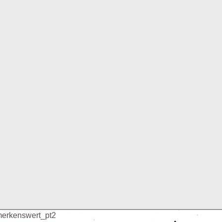
I have felt your wings!
Der Tag des Ehrenamts
Iron Blogging - Posting für Bierblutdoping!?
Prinzip: Wunsch -> Lösung -> Eigenzugabe (W-L-E)
Kindersachen
Die kleine Dinge des Lebens
erkenswert_pt2