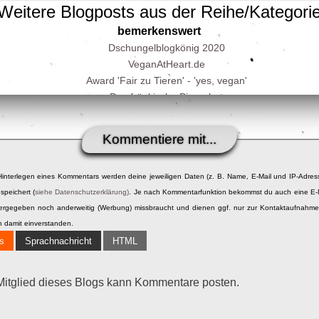
Weitere Blogposts aus der Reihe/Kategori
bemerkenswert
Dschungelblogkönig 2020
VeganAtHeart.de
Award 'Fair zu Tieren' - 'yes, vegan'
Das fränkische Biergebot
Lieber ein Kommentar als ein Like
Zwei in Eins hoch Zwei - oder: ein verheirateter Tagessieger-Probedr
Kommentiere mit...
Kinderbücher
Namens-Tagessieger Adelhaid
Hinterlegen eines Kommentars werden deine jeweiligen Daten (z. B. Name, E-Mail und IP-Adres
Blogging 4 Charity
speichert (
siehe Datenschutzerklärung)
. Je nach Kommentarfunktion bekommst du auch eine E-
TierBlogger-Adventsaktion
itergegeben noch anderweitig (Werbung) missbraucht und dienen ggf. nur zur Kontaktaufnahm
Netzliga.de und offenesBlog.de
h damit einverstanden.
Der AHB-Kuli
s
Sprachnachricht
HTML
Ver- oder bemerkenswert, die FAQs
Bloggen für den guten Zweck!
Der ehrenwerte Club der erfolglosen Blogger
Mitglied dieses Blogs kann Kommentare posten.
Mein erster Baum, ein Biotot und ein C02-neutraler Blog
Dieser Blogger ISST vegan!