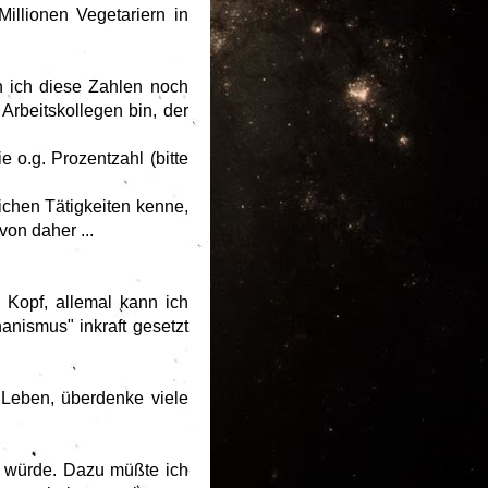
illionen Vegetariern in
n ich diese Zahlen noch
Arbeitskollegen bin, der
 o.g. Prozentzahl (bitte
ichen Tätigkeiten kenne,
von daher ...
 Kopf, allemal kann ich
nismus" inkraft gesetzt
 Leben, überdenke viele
n würde. Dazu müßte ich