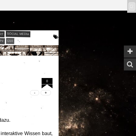
ϖ
RT
SOCIAL MEDIA
PF
Ü10
0
dazu.
nteraktive Wissen baut,