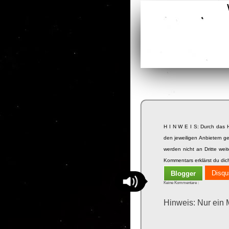
H I N W E I S: Durch das 
den jeweiligen Anbietern ge
werden nicht an Dritte we
Kommentars erklärst du dic
Disqu
Blogger
Keine Kommentare :
Hinweis: Nur ein 