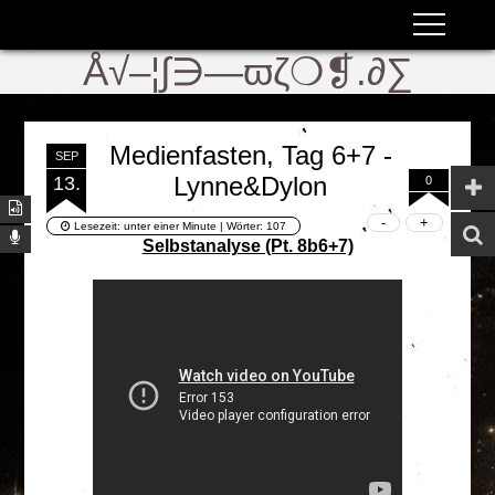
ʬiki
ϖ
Å√–¦∫∋—ϖζ❍❡.∂∑
Medienfasten, Tag 6+7 -
SEP
Lynne&Dylon
13.
0
Lesezeit:
unter einer Minute
| Wörter:
107
Selbstanalyse (Pt. 8b6+7)