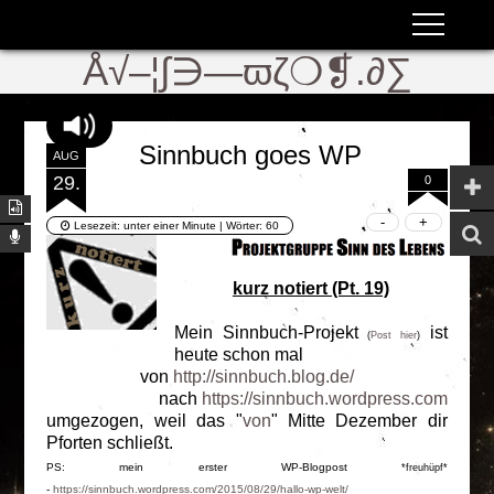
ʬiki
ϖ
Å√–¦∫∋—ϖζ❍❡.∂∑
Sinnbuch goes WP
AUG
29.
0
Lesezeit:
unter einer Minute
| Wörter:
60
kurz notiert (Pt. 19)
Mein Sinnbuch-Projekt
ist
(
Post hier
)
heute schon mal
von
http://sinnbuch.blog.de/
nach
https://sinnbuch.wordpress.com
umgezogen, weil das "
von
" Mitte Dezember dir
Pforten schließt.
PS: mein erster WP-Blogpost
*freuhüpf*
-
https://sinnbuch.wordpress.com/2015/08/29/hallo-wp-welt/