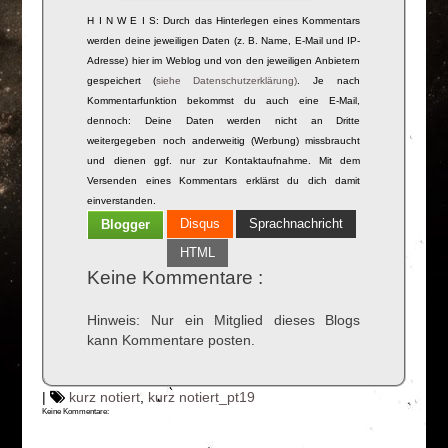
H I N W E I S: Durch das Hinterlegen eines Kommentars
werden deine jeweiligen Daten (z. B. Name, E-Mail und IP-
Adresse) hier im Weblog und von den jeweiligen Anbietern
gespeichert (
siehe Datenschutzerklärung)
. Je nach
Kommentarfunktion bekommst du auch eine E-Mail,
dennoch: Deine Daten werden nicht an Dritte
weitergegeben noch anderweitig (Werbung) missbraucht
und dienen ggf. nur zur Kontaktaufnahme. Mit dem
Versenden eines Kommentars erklärst du dich damit
einverstanden.
Disqus
Sprachnachricht
Blogger
HTML
Keine Kommentare :
Hinweis: Nur ein Mitglied dieses Blogs
kann Kommentare posten.
|
kurz notiert
,
kurz notiert_pt19
Keine Kommentare: