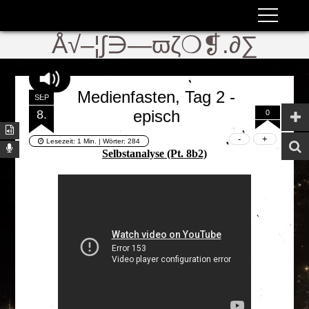
ʬiki
ϖ
Å√–¦∫∋—ϖζ❍❡.∂∑
Medienfasten, Tag 2 -
SEP
episch
8.
0
Lesezeit:
1 Min.
| Wörter:
284
Selbstanalyse (Pt. 8b2)