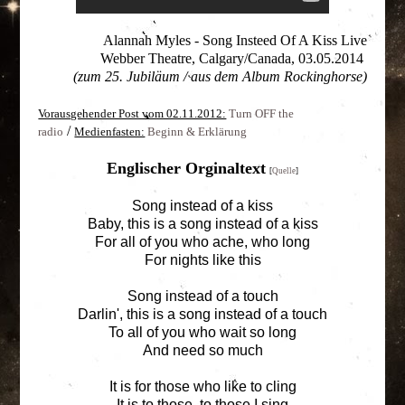
Alannah Myles - Song Insteed Of A Kiss Live
Webber Theatre, Calgary/Canada, 03.05.2014
(zum 25. Jubiläum / aus dem Album Rockinghorse)
Vorausgehender Post vom 02.11.2012:
Turn OFF the
/
radio
Medienfasten:
Beginn & Erklärung
Englischer Orginaltext
[
Quelle
]
Song instead of a kiss
Baby, this is a song instead of a kiss
For all of you who ache, who long
For nights like this
Song instead of a touch
Darlin', this is a song instead of a touch
To all of you who wait so long
And need so much
It is for those who like to cling
It is to those, to those I sing