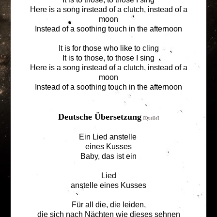
Here is a song instead of a clutch, instead of a
moon
Instead of a soothing touch in the afternoon
It is for those who like to cling
It is to those, to those I sing
Here is a song instead of a clutch, instead of a
moon
Instead of a soothing touch in the afternoon
Deutsche Übersetzung
[
Quelle
]
Ein Lied anstelle
eines Kusses
Baby, das ist ein
Lied
anstelle eines Kusses
Für all die, die leiden,
die sich nach Nächten wie dieses sehnen