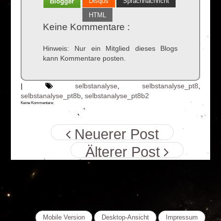
Disqus
Sprachnachricht
Blogger
HTML
Keine Kommentare :
Hinweis: Nur ein Mitglied dieses Blogs
kann Kommentare posten.
|
selbstanalyse
,
selbstanalyse_pt8
,
selbstanalyse_pt8b
,
selbstanalyse_pt8b2
Keine Kommentare:
Neuerer Post
Älterer Post
Mobile Version
Desktop-Ansicht
Impressum