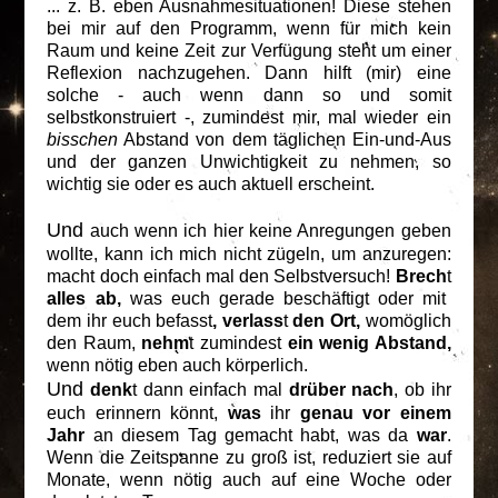
... z. B. eben Ausnahmesituationen! Diese stehen
bei mir auf den Programm, wenn für mich kein
Raum und keine Zeit zur Verfügung steht um einer
Reflexion nachzugehen. Dann hilft (mir) eine
solche - auch wenn dann so und somit
selbstkonstruiert -, zumindest mir, mal wieder ein
bisschen
Abstand von dem täglichen Ein-und-Aus
und der ganzen Unwichtigkeit zu nehmen, so
wichtig sie oder es auch aktuell erscheint.
Und
auch wenn ich hier keine Anregungen geben
wollte, kann ich mich nicht zügeln, um anzuregen:
macht doch einfach mal den Selbstversuch!
Brech
t
alles ab,
was euch gerade beschäftigt oder mit
dem ihr euch befasst
, verlass
t
den Ort,
womöglich
den Raum,
nehm
t
zumindest
ein wenig Abstand,
wenn nötig eben auch körperlich.
Und
denk
t dann einfach mal
drüber nach
, ob ihr
euch erinnern könnt,
was
ihr
genau vor einem
Jahr
an diesem Tag gemacht habt, was da
war
.
Wenn die Zeitspanne zu groß ist, reduziert sie auf
Monate, wenn nötig auch auf eine Woche oder