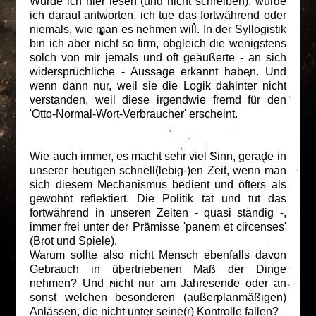
Würde ich hier lesen (und nicht schreiben), würde
ich darauf antworten, ich tue das fortwährend oder
niemals, wie man es nehmen will. In der Syllogistik
bin ich aber nicht so firm, obgleich die wenigstens
solch von mir jemals und oft geäußerte - an sich
widersprüchliche - Aussage erkannt haben. Und
wenn dann nur, weil sie die Logik dahinter nicht
verstanden, weil diese irgendwie fremd für den
'Otto-Normal-Wort-Verbraucher' erscheint.
Wie auch immer, es macht sehr viel Sinn, gerade in
unserer heutigen schnell(lebig-)en Zeit, wenn man
sich diesem Mechanismus bedient und öfters als
gewohnt reflektiert. Die Politik tat und tut das
fortwährend in unseren Zeiten - quasi ständig -,
immer frei unter der Prämisse 'panem et circenses'
(Brot und Spiele).
Warum sollte also nicht Mensch ebenfalls davon
Gebrauch in übertriebenen Maß der Dinge
nehmen? Und nicht nur am Jahresende oder an
sonst welchen besonderen (außerplanmäßigen)
Anlässen, die nicht unter seine(r) Kontrolle fallen?