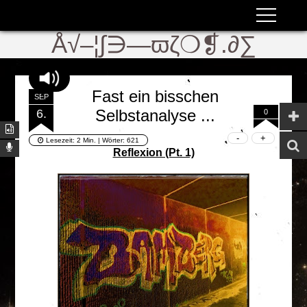
ʬiki
ϖ
Å√–¦∫∋—ϖζ❍❡.∂∑
Fast ein bisschen
SEP
Selbstanalyse ...
6.
0
Lesezeit:
2 Min.
| Wörter:
621
Reflexion (Pt. 1)