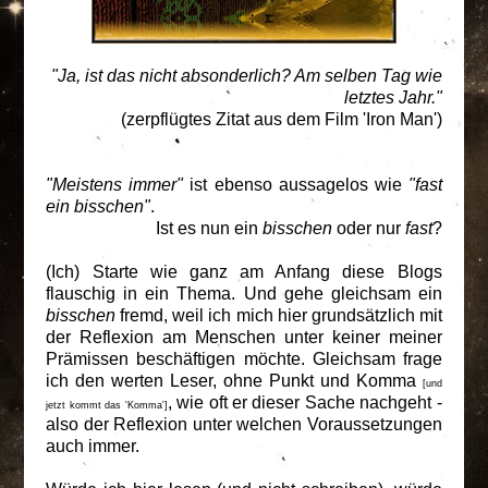
"Ja, ist das nicht absonderlich? Am selben Tag wie
letztes Jahr."
(zerpflügtes Zitat aus dem Film 'Iron Man')
"Meistens immer"
ist ebenso aussagelos wie
"fast
ein bisschen"
.
Ist es nun ein
bisschen
oder nur
fast
?
(Ich) Starte wie ganz am Anfang diese Blogs
flauschig in ein Thema. Und gehe gleichsam ein
bisschen
fremd, weil ich mich hier grundsätzlich mit
der Reflexion am Menschen unter keiner meiner
Prämissen beschäftigen möchte. Gleichsam frage
ich den werten Leser, ohne Punkt und Komma
[und
, wie oft er dieser Sache nachgeht -
jetzt kommt das 'Komma']
also der Reflexion unter welchen Voraussetzungen
auch immer.