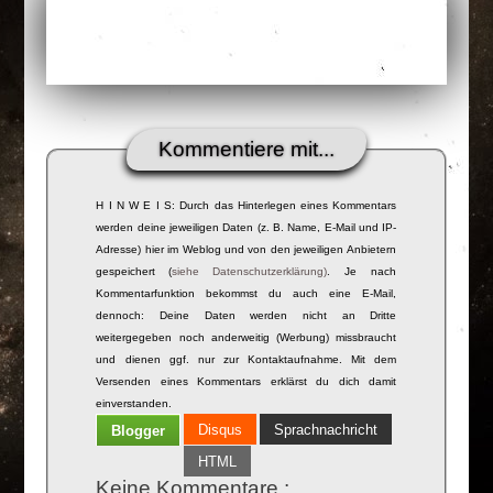
Kommentiere mit...
H I N W E I S: Durch das Hinterlegen eines Kommentars
werden deine jeweiligen Daten (z. B. Name, E-Mail und IP-
Adresse) hier im Weblog und von den jeweiligen Anbietern
gespeichert (
siehe Datenschutzerklärung)
. Je nach
Kommentarfunktion bekommst du auch eine E-Mail,
dennoch: Deine Daten werden nicht an Dritte
weitergegeben noch anderweitig (Werbung) missbraucht
und dienen ggf. nur zur Kontaktaufnahme. Mit dem
Versenden eines Kommentars erklärst du dich damit
einverstanden.
Disqus
Sprachnachricht
Blogger
HTML
Keine Kommentare :