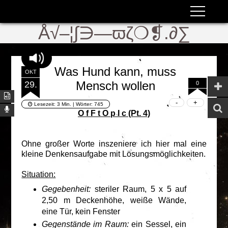
ʬiki
ϖ
Å√–¦∫∋—ϖζ❍❡.∂∑
Was Hund kann, muss
OKT
Mensch wollen
29.
0
Lesezeit:
3 Min.
| Wörter:
745
O f F t O p I c (Pt. 4)
Ohne großer Worte inszeniere ich hier mal eine
kleine Denkensaufgabe mit Lösungsmöglichkeiten.
Situation:
Gegebenheit:
steriler Raum, 5 x 5 auf
2,50 m Deckenhöhe, weiße Wände,
eine Tür, kein Fenster
Gegenstände im Raum:
ein Sessel, ein