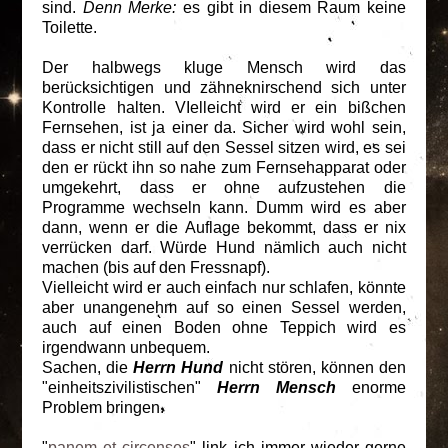
sind.
Denn Merke:
es gibt in diesem Raum keine
Toilette.
Der halbwegs kluge Mensch wird das
berücksichtigen und zähneknirschend sich unter
Kontrolle halten. VIelleicht wird er ein bißchen
Fernsehen, ist ja einer da. Sicher wird wohl sein,
dass er nicht still auf den Sessel sitzen wird, es sei
den er rückt ihn so nahe zum Fernsehapparat oder
umgekehrt, dass er ohne aufzustehen die
Programme wechseln kann. Dumm wird es aber
dann, wenn er die Auflage bekommt, dass er nix
verrücken darf. Würde Hund nämlich auch nicht
machen (bis auf den Fressnapf).
Vielleicht wird er auch einfach nur schlafen, könnte
aber unangenehm auf so einen Sessel werden,
auch auf einen Boden ohne Teppich wird es
irgendwann unbequem.
Sachen, die
Herrn Hund
nicht stören, können den
"einheitszivilistischen"
Herrn Mensch
enorme
Problem bringen.
"
panem et circenses
" link ich immer wieder gerne