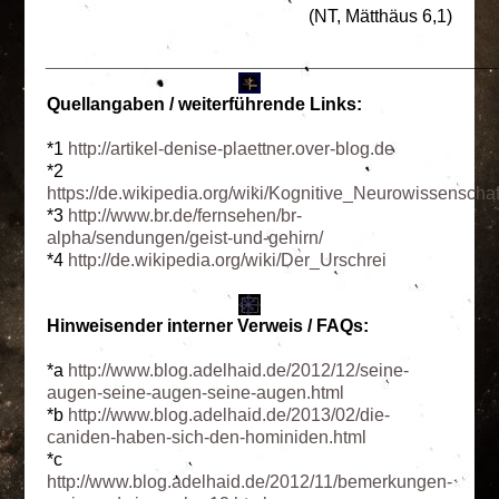
(NT, Mätthäus 6,1)
_____________________________________________
Quellangaben / weiterführende Links:
*1
http://artikel-denise-plaettner.over-blog.de
*2
https://de.wikipedia.org/wiki/Kognitive_Neurowissenschaf
*3
http://www.br.de/fernsehen/br-
alpha/sendungen/geist-und-gehirn/
*4
http://de.wikipedia.org/wiki/Der_Urschrei
Hinweisender interner Verweis / FAQs:
*a
http://www.blog.adelhaid.de/2012/12/seine-
augen-seine-augen-seine-augen.html
*b
http://www.blog.adelhaid.de/2013/02/die-
caniden-haben-sich-den-hominiden.html
*c
http://www.blog.adelhaid.de/2012/11/bemerkungen-