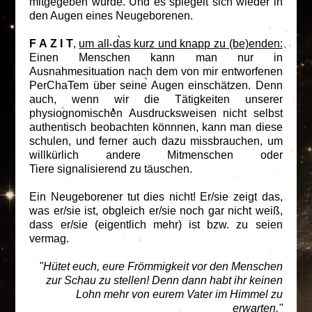
mitgegeben wurde. Und es spiegelt sich wieder in
den Augen eines Neugeborenen.
F A Z I T
,
um all das kurz und knapp zu (be)enden:
Einen Menschen kann man nur in
Ausnahmesituation nach dem von mir entworfenen
PerChaTem über seine Augen einschätzen. Denn
auch, wenn wir die Tätigkeiten unserer
physiognomischen Ausdrucksweisen nicht selbst
authentisch beobachten könnnen, kann man diese
schulen, und ferner auch dazu missbrauchen, um
willkürlich andere Mitmenschen oder
Tiere signalisierend zu täuschen.
Ein Neugeborener tut dies nicht! Er/sie zeigt das,
was er/sie ist, obgleich er/sie noch gar nicht weiß,
dass er/sie (eigentlich mehr) ist bzw. zu seien
vermag.
"Hütet euch, eure Frömmigkeit vor den Menschen
zur Schau zu stellen! Denn dann habt ihr keinen
Lohn mehr von eurem Vater im Himmel zu
erwarten."