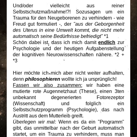
Und/oder vielleicht aus reiner
Selbstschutzmaßnahme!?! Sozusagen um ein
Trauma für den Neugeborenen zu verhindern - wie
Freud gut formuliert -, der
"aus der Geborgenheit
des Uterus in eine Umwelt kommt, die nicht mehr
automatisch seine Bedürfnisse befriedigt"
*1
Schön dabei ist, dass ich mich damit
endlich
zur
Psychologie und der heutigen Aufgabenstellung
der kognitiven Neurowissenschaften nähere. *2 +
*3
Hier möchte ich mich aber nicht weiter aufhalten,
denn
philosophieren
wollte ich ja ursprünglich!
Fassen wir also zusammen:
wir haben eine
mutierte rote Augennetzhaut (These), einen 3ten
unbekannt degenerierten Fotorezeptor
(Wissenschaft) und folglich ein
Selbstschutzprogramm (Psychologie), das nach
Austritt aus dem Mutterleib greift.
Überlegen wir mal:
Wenn es da ein "Programm"
gibt, das unmittelbar nach der Geburt automatisch
startet, um ein Trauma zu verhindern, muss man