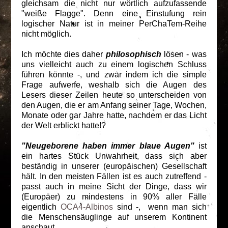
gleichsam die nicht nur wörtlich aufzufassende
"weiße Flagge". Denn eine Einstufung rein
logischer Natur ist in meiner PerChaTem-Reihe
nicht möglich.
Ich möchte dies daher
philosophisch
lösen - was
uns vielleicht auch zu einem logischen Schluss
führen könnte -, und zwar indem ich die simple
Frage aufwerfe, weshalb sich die Augen des
Lesers dieser Zeilen heute so unterscheiden von
den Augen, die er am Anfang seiner Tage, Wochen,
Monate oder gar Jahre hatte, nachdem er das Licht
der Welt erblickt hatte!?
"Neugeborene haben immer blaue Augen"
ist
ein hartes Stück Unwahrheit, dass sich aber
beständig in unserer (europäischen) Gesellschaft
hält. In den meisten Fällen ist es auch zutreffend -
passt auch in meine Sicht der Dinge, dass wir
(Europäer) zu mindestens in 90% aller Fälle
eigentlich
OCA4-Albinos
sind -, wenn man sich
die Menschensäuglinge auf unserem Kontinent
anschaut.