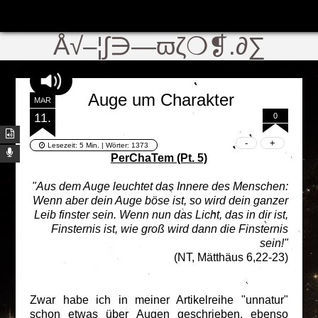
ʬiki
Å√–¦∫∋—ϖζ❍❡.∂∑
Auge um Charakter
MÄR
11.
0
Lesezeit:
5 Min.
| Wörter:
1373
PerChaTem (Pt. 5)
"Aus dem Auge leuchtet das Innere des Menschen:
Wenn aber dein Auge böse ist, so wird dein ganzer
Leib finster sein. Wenn nun das Licht, das in dir ist,
Finsternis ist, wie groß wird dann die Finsternis
sein!"
(NT, Mätthäus 6,22-23)
Zwar habe ich in meiner Artikelreihe "unnatur"
schon etwas über Augen geschrieben, ebenso