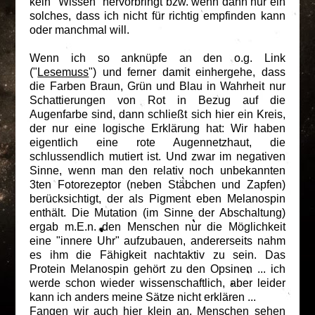
kein "Wissen" hervorbringt bzw. wenn dann nur ein
solches, dass ich nicht für richtig empfinden kann
oder manchmal will.
Wenn ich so anknüpfe an den o.g. Link
("
Lesemuss
") und ferner damit einhergehe, dass
die Farben Braun, Grün und Blau in Wahrheit nur
Schattierungen von Rot in Bezug auf die
Augenfarbe sind, dann schließt sich hier ein Kreis,
der nur eine logische Erklärung hat: Wir haben
eigentlich eine rote Augennetzhaut, die
schlussendlich mutiert ist. Und zwar im negativen
Sinne, wenn man den relativ noch unbekannten
3ten Fotorezeptor (neben Stäbchen und Zapfen)
berücksichtigt, der als Pigment eben Melanospin
enthält. Die Mutation (im Sinne der Abschaltung)
ergab m.E.n. den Menschen nur die Möglichkeit
eine "innere Uhr" aufzubauen, andererseits nahm
es ihm die Fähigkeit nachtaktiv zu sein. Das
Protein Melanospin gehört zu den Opsinen ... ich
werde schon wieder wissenschaftlich, aber leider
kann ich anders meine Sätze nicht erklären ...
Fangen wir auch hier klein an. Menschen sehen