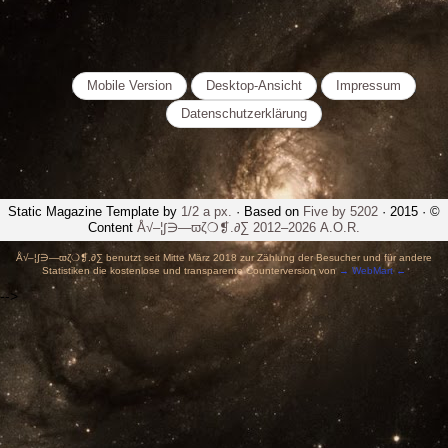
Mobile Version
Desktop-Ansicht
Impressum
Datenschutzerklärung
Static Magazine Template by
1/2 a px.
· Based on
Five by 5202
· 2015 · ©
Content
Å√–¦∫∋—ϖζ❍❡.∂∑ 2012–2026 A.O.R.
Å√–¦∫∋—ϖζ❍❡.∂∑ benutzt seit Mitte März 2018 zur Zählung der Besucher und für andere
Statistiken die kostenlose und transparente Counterversion von
→ WebMart ←
-->