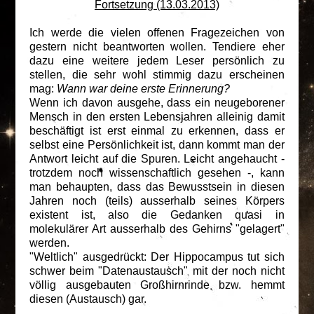
Fortsetzung (13.03.2013)
Ich werde die vielen offenen Fragezeichen von
gestern nicht beantworten wollen. Tendiere eher
dazu eine weitere jedem Leser persönlich zu
stellen, die sehr wohl stimmig dazu erscheinen
mag:
Wann war deine erste Erinnerung?
Wenn ich davon ausgehe, dass ein neugeborener
Mensch in den ersten Lebensjahren alleinig damit
beschäftigt ist erst einmal zu erkennen, dass er
selbst eine Persönlichkeit ist, dann kommt man der
Antwort leicht auf die Spuren. Leicht angehaucht -
trotzdem noch wissenschaftlich gesehen -, kann
man behaupten, dass das Bewusstsein in diesen
Jahren noch (teils) ausserhalb seines Körpers
existent ist, also die Gedanken quasi in
molekulärer Art ausserhalb des Gehirns "gelagert"
werden.
"Weltlich" ausgedrückt: Der Hippocampus tut sich
schwer beim "Datenaustausch" mit der noch nicht
völlig ausgebauten Großhirnrinde bzw. hemmt
diesen (Austausch) gar.