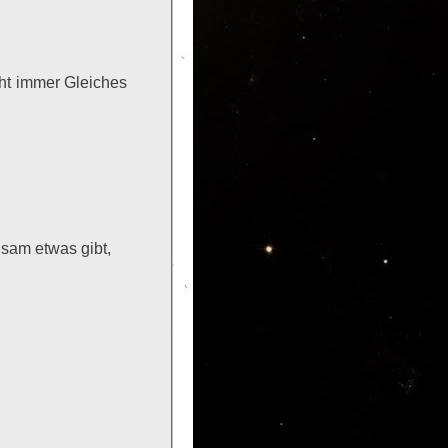
cht immer Gleiches
hsam etwas gibt,