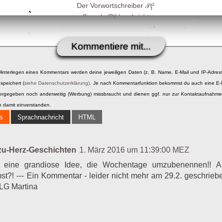
Der Vorwortschreiber ℐţ²
Sprach-/Bildnachricht
Mein großer Plan
Der Vorwortschreiber ℐţ
Kommentiere mit...
Text-to-Speech
12 Illusionen unendlicher Weiten
Hinterlegen eines Kommentars werden deine jeweiligen Daten (z. B. Name, E-Mail und IP-Adres
ʬ
speichert (
siehe Datenschutzerklärung)
. Je nach Kommentarfunktion bekommst du auch eine E-
Herzlich Willkommen auf der A70
itergegeben noch anderweitig (Werbung) missbraucht und dienen ggf. nur zur Kontaktaufnahm
ℐlasţradamuⓈ
h damit einverstanden.
Hinkender Größenvergleich
s
Sprachnachricht
HTML
Die Vogellosung
Resümee einer Jesu(s)doku
Glück
zu-Herz-Geschichten
1. März 2016 um 11:39:00 MEZ
Siebzehn Tage
a eine grandiose Idee, die Wochentage umzubenennen!! 
StarTrekTheme
t?! --- Ein Kommentar - leider nicht mehr am 29.2. geschrieb
Kindertapete
! LG Martina
C'est (da)l(i)a(h) (la)vie
Seit Menschengedenken
Kein Vakat vor Antiporta
Kryptische Titelei