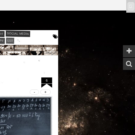
ϖ
RT
SOCIAL MEDIA
PF
Ü10
6