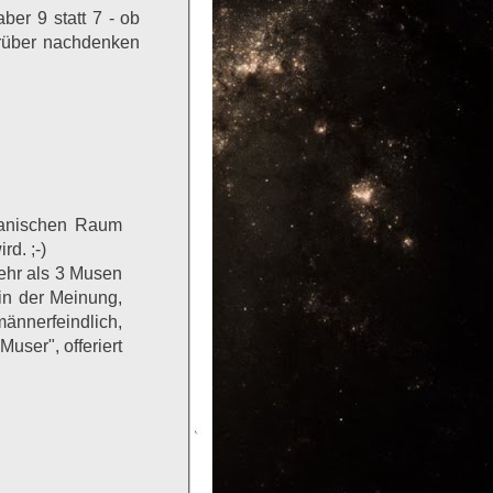
er 9 statt 7 - ob
rüber nachdenken
ranischen Raum
rd. ;-)
ehr als 3 Musen
bin der Meinung,
männerfeindlich,
user", offeriert