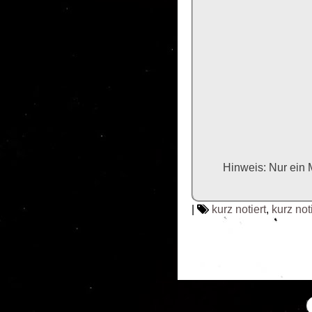
Hinweis: Nur ein 
|
kurz notiert
,
kurz not