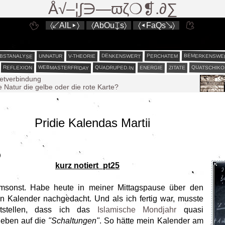
Å√–¦∫∋—ϖζ❍❡.∂∑
〈↙AlL▸〉
〈AbOu↧s〉
〈◂FaQs↘〉
BEMERKENSWE
BSTANALYSE
DENKENSWERT
PERCHATEM
V-THEORIE
UNNATUR
WEBMASTERFRIDAY
QUATSCHIKO
QUADRUPED.IN
REFLEXION
ENERGIE
ZITATE
netverbindung
e Natur die gelbe oder die rote Karte?
est liberum³
est liberum²
Pridie Kalendas Martii
est liberum
0
rute
kurz notiert_pt25
umsonst. Habe heute in meiner Mittagspause über den
en Kalender nachgedacht. Und als ich fertig war, musste
ststellen, dass ich das
Islamische Mondjahr
quasi
 eben auf die
"Schaltungen"
. So hätte mein Kalender am