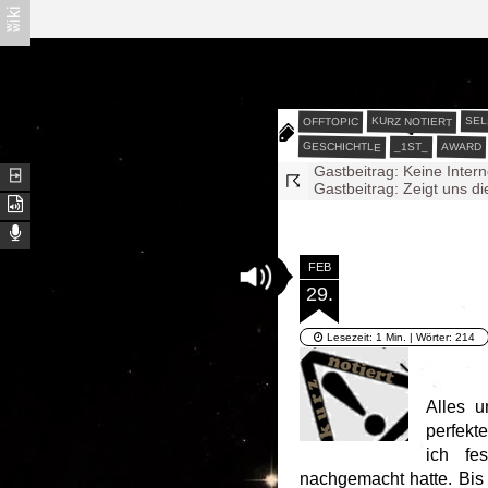
ʬiki
Å√–¦∫∋—
ϖζ❍❡.∂∑
√∑®—
SEL
KURZ NOTIERT
OFFTOPIC
ω∈|ζ∈
GESCHICHTLE
AWARD
_1ST_
Gastbeitrag: Keine Inter
⍈
☈
Gastbeitrag: Zeigt uns di
#SolidarischePause
Wichtigkeiten
Die Beraterin - Arbitrium 
Die Beraterin - Arbitrium 
FEB
Die Beraterin - Arbitrium 
29.
Dschungelblogkönig 202
Gedanken an die Wasser
Armwegweisersäule
Lesezeit:
1 Min.
| Wörter:
214
@ωα®Ðζ
Alles 
perfekt
ich fe
nachgemacht hatte. Bis