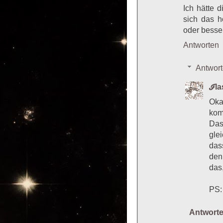
Ich hätte 
sich das 
oder besser
Antworten
Antwor
ℐl
Oka
kom
Das
gle
das
den
das
PS:
Antwort