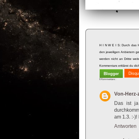
H I N W E I S: Durch das 
den jeweiligen Anbietern ge
werden nicht an Dritte we
Kommentars erklärst du dic
Disqu
Blogger
6 Kommentare :
Von-Herz-
Das ist j
durchkomms
am 1.3. :-)
Antworten