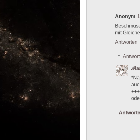
Anonym
1
Beschmusen
mit Gleich
Antworten
Antwor
ℐl
*Nä
auc
+++
Antwort