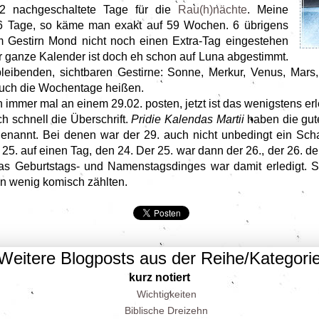
2 nachgeschaltete Tage für die
Rau(h)nächte
. Meine
6 Tage, so käme man exakt auf 59 Wochen. 6 übrigens
 Gestirn Mond nicht noch einen Extra-Tag eingestehen
 ganze Kalender ist doch eh schon auf Luna abgestimmt.
bleibenden, sichtbaren Gestirne: Sonne, Merkur, Venus, Mars,
auch die Wochentage heißen.
on immer mal an einem 29.02. posten, jetzt ist das wenigstens erl
ch schnell die Überschrift.
Pridie Kalendas Martii
haben die gut
enannt. Bei denen war der 29. auch nicht unbedingt ein Sch
25. auf einen Tag, den 24. Der 25. war dann der 26., der 26. der
as Geburtstags- und Namenstagsdinges war damit erledigt. S
n wenig komisch zählten.
Weitere Blogposts aus der Reihe/Kategori
kurz notiert
Wichtigkeiten
Biblische Dreizehn