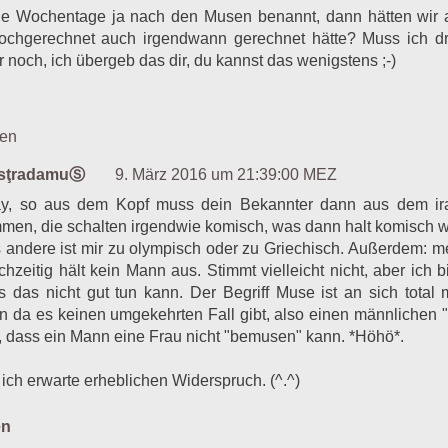
die Wochentage ja nach den Musen benannt, dann hätten wir ab
hochgerechnet auch irgendwann gerechnet hätte? Muss ich d
 noch, ich übergeb das dir, du kannst das wenigstens ;-)
ten
asţradamuⓈ
9. März 2016 um 21:39:00 MEZ
y, so aus dem Kopf muss dein Bekannter dann aus dem i
men, die schalten irgendwie komisch, was dann halt komisch wi
 andere ist mir zu olympisch oder zu Griechisch. Außerdem: m
ichzeitig hält kein Mann aus. Stimmt vielleicht nicht, aber ich 
s das nicht gut tun kann. Der Begriff Muse ist an sich total 
n da es keinen umgekehrten Fall gibt, also einen männlichen "M
, dass ein Mann eine Frau nicht "bemusen" kann. *Höhö*.
 ich erwarte erheblichen Widerspruch. (^.^)
en