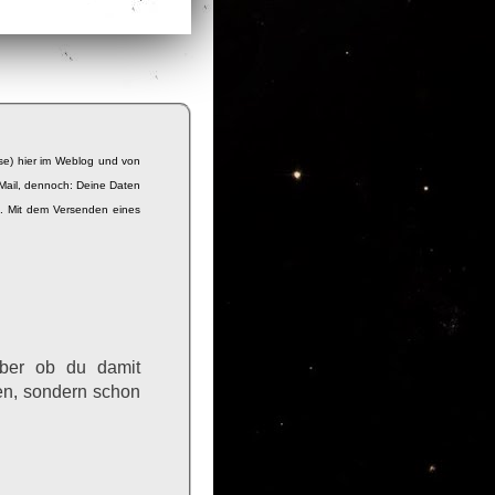
se) hier im Weblog und von
Mail, dennoch: Deine Daten
e. Mit dem Versenden eines
Aber ob du damit
en, sondern schon