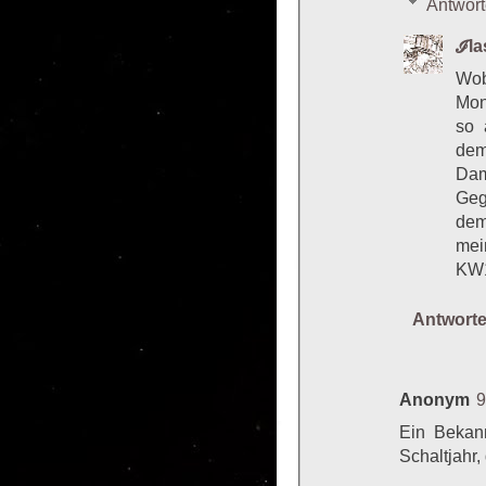
Antwor
ℐl
Wob
Mon
so 
dem
Dam
Geg
dem
mei
KW1
Antwort
Anonym
9
Ein Bekan
Schaltjahr,