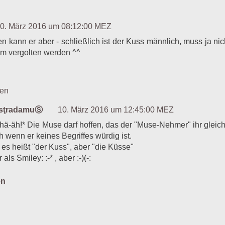
0. März 2016 um 08:12:00 MEZ
 kann er aber - schließlich ist der Kuss männlich, muss ja ni
em vergolten werden ^^
ten
asţradamuⓈ
10. März 2016 um 12:45:00 MEZ
hä-äh!* Die Muse darf hoffen, das der "Muse-Nehmer" ihr gleic
h wenn er keines Begriffes würdig ist.
 es heißt "der Kuss", aber "die Küsse"
oder als Smiley: :-* , aber :-)(-:
en