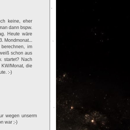
ch keine, eher
man dann bspw.
ag. Heute wäre
3. Mondmonat...
 berechnen, im
 weiß schon aus
 startet? Nach
 KW/Monat, die
e. :-)
nur wegen unserm
n war ;-)