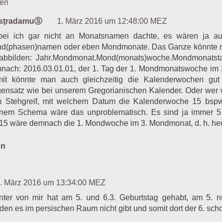
ten
Markup Sinnbuch und Probeleser
asţradamuⓈ
1. März 2016 um 12:48:00 MEZ
Einsamkeit
Die Unsterblichkeit ist eine Krankheit
ei ich gar nicht an Monatsnamen dachte, es wären ja au
d(phasen)namen oder eben Mondmonate. Das Ganze könnte 
abbilden: Jahr.Mondmonat.Mond(monats)woche.Mondmonatst
nach: 2016.03.01.01, der 1. Tag der 1. Mondmonatswoche im 
it könnte man auch gleichzeitig die Kalenderwochen gut
ensatz wie bei unserem Gregorianischen Kalender. Oder wer
 Stehgreif, mit welchem Datum die Kalenderwoche 15 bspw.
nem Schema wäre das unproblematisch. Es sind ja immer 5
5 wäre demnach die 1. Mondwoche im 3. Mondmonat, d. h. heut
en
. März 2016 um 13:34:00 MEZ
nter von mir hat am 5. und 6.3. Geburtstag gehabt, am 5. 
 den es im persischen Raum nicht gibt und somit dort der 6. scho