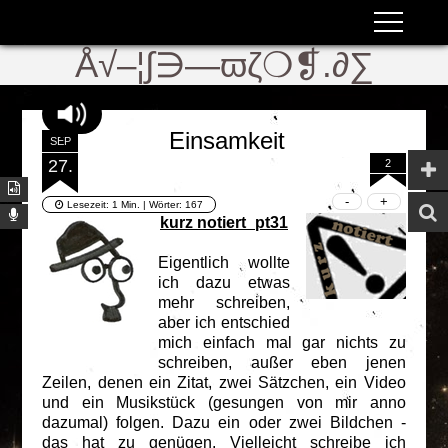
ʬiki
ϖ
Å√–¦∫∋—ϖζ❍❡.∂∑
Einsamkeit
SEP
27.
2
Lesezeit:
1 Min.
| Wörter:
167
kurz notiert_pt31
Eigentlich wollte
ich dazu etwas
mehr schreiben,
aber ich entschied
mich einfach mal gar nichts zu
schreiben, außer eben jenen
Zeilen, denen ein Zitat, zwei Sätzchen, ein Video
und ein Musikstück (gesungen von mir anno
dazumal) folgen. Dazu ein oder zwei Bildchen -
das hat zu genügen. Vielleicht schreibe ich