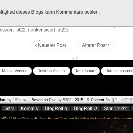
Mitglied dieses Blogs kann Kommentare posten.
nswert_pt22
,
denkenswert_pt22c
Neuerer Post
Älterer Post
Mobile Version
Desktop-Ansicht
Impressum
Datenschutzerk
late by
1/2 a px.
· Based on
Five by 5202
· 2015 · © Content
Å√–¦∫∋—ϖζ❍❡.
GzN
Kommis
BlogRoll α
BlogRoll Ω
Star Trek!?
März 2018 zur Zählung der Besucher und für andere Statistiken die kostenlose und transparent