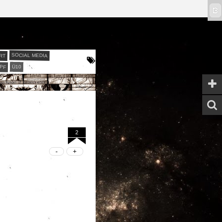
ϖ
RT
SOCIAL MEDIA
PF
Ü10
2