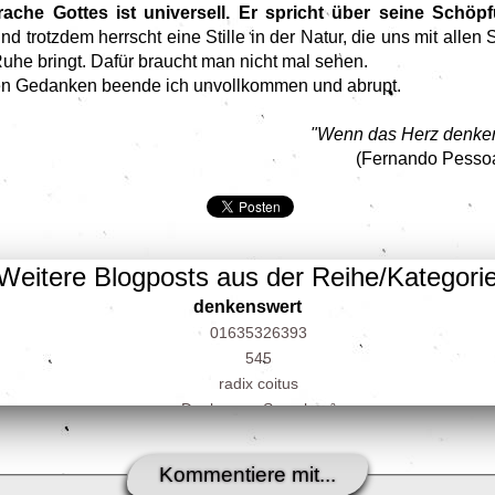
rache Gottes ist universell. Er spricht über seine Schöp
 trotzdem herrscht eine Stille in der Natur, die uns mit allen S
Ruhe bringt. Dafür braucht man nicht mal sehen.
en Gedanken beende ich unvollkommen und abrupt.
"Wenn das Herz denken k
(Fernando Pesso
Weitere Blogposts aus der Reihe/Kategori
denkenswert
01635326393
545
radix coitus
Denken - > Sprechen²
Denken - > Sprechen
no name²
Kommentiere mit...
no state²