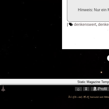
Hinweis: Nur ein 
|
denkenswert
,
denke
Static Magazine Temp
⌂
ʬ
-Profil
Å√–¦∫∋—ϖζ❍❡.∂∑ benutzt seit Mitte 
-->