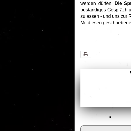
werden dürfen:
Die Sp
beständiges Gespräch und
zulassen - und uns zur 
Mit diesen geschrieben