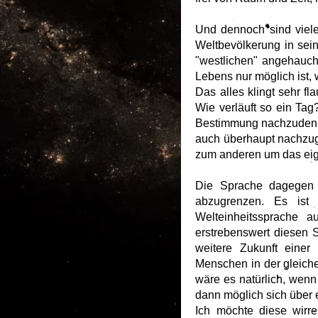
Und dennoch sind viel
Weltbevölkerung in sei
"westlichen" angehaucht
Lebens nur möglich ist
Das alles klingt sehr fl
Wie verläuft so ein Ta
Bestimmung nachzudenke
auch überhaupt nachzug
zum anderen um das eige
Die Sprache dagegen (
abzugrenzen. Es ist
Welteinheitssprache 
erstrebenswert diesen S
weitere Zukunft einer
Menschen in der gleich
wäre es natürlich, wenn
dann möglich sich über e
Ich möchte diese wirr