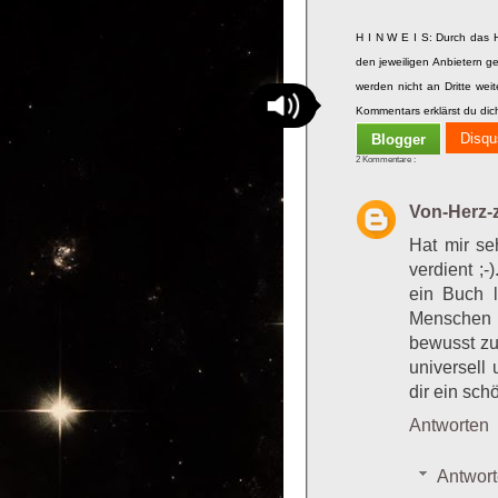
H I N W E I S: Durch das 
den jeweiligen Anbietern ge
werden nicht an Dritte we
Kommentars erklärst du dic
Disqu
Blogger
2 Kommentare :
Von-Herz-
Hat mir se
verdient ;-
ein Buch l
Menschen d
bewusst zu 
universell 
dir ein sc
Antworten
Antwor