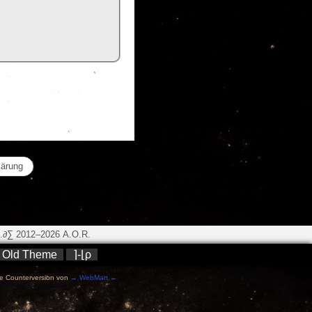
lärung
∂∑ 2012–2026 A.O.R.
Old Theme
⌉-⌊ρ
e Counterversion von
→ WebMart ←