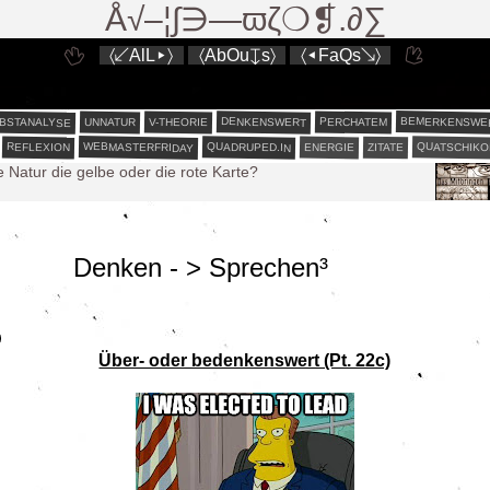
Å√–¦∫∋—ϖζ❍❡.∂∑
〈↙AlL▸〉
〈AbOu↧s〉
〈◂FaQs↘〉
BEMERKENSWE
BSTANALYSE
DENKENSWERT
PERCHATEM
V-THEORIE
UNNATUR
WEBMASTERFRIDAY
QUATSCHIKO
QUADRUPED.IN
REFLEXION
ENERGIE
ZITATE
e Natur die gelbe oder die rote Karte?
est liberum³
est liberum²
est liberum
Denken - > Sprechen³
0
rute
netverbindung
Über- oder bedenkenswert (Pt. 22c)