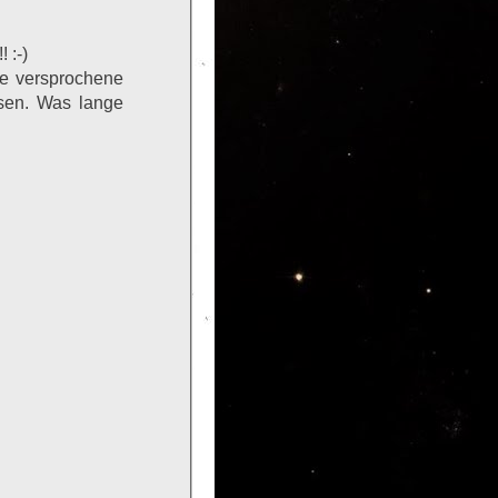
! :-)
ie versprochene
ssen. Was lange