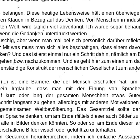
e befangen. Diese heutige Lebensweise hält einen überwiege
nen Klauen in Bezug auf das Denken. Von Menschen in industri
en Welt, wird täglich viel abverlangt. Ich würde sogar behau
, wenn die Gedanken unterdrückt werden.
auschig, aber wenn man mal bei sich persönlich darüber reflektie
g? Mit was muss man sich alles beschäftigen, dass einem davo
n? Und das ist erst einmal nur ein Schritt dahin, nämlich am
ehen bzw. nachzukommen. Und es geht hier zum einen um das
nständige Konstrukt der menschlichen Gesellschaft zum andere
...) ist eine Barriere, die der Mensch erschaffen hat, u
 ein Irrglaube, dass man mit der Einung von Sprache
auf kurz oder lang der gesamten Menschheit etwas Gutes
chritt langsam zu gehen, allerdings mit anderen Motivationen
 gemeinsamen Weltbevölkerung. Das Gesamtziel sollte dar
en Sprache denken, um am Ende mittels dieser auch Bilder zu 
 alle in Bilder denken könnten. So oder so, am Ende dieser la
rschaffene Bilder visuell oder gefühlt zu unterhalten.
en Gedanken herunterbrechen, indem ich einfache Aussagen 