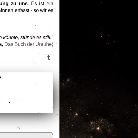
fung zu uns.
Es ist ein
innen erfasst - so wir es
önnte, stünde es still."
a,
Das Buch der Unruhe
)
e