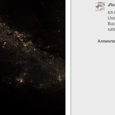
ℐl
Ich
Und
Buc
ruht
Antwort