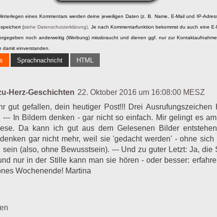
The Secret
Hinterlegen eines Kommentars werden deine jeweiligen Daten (z. B. Name, E-Mail und IP-Adres
Anonymous Comments - meine Anonymen in Wort und Schrift (Teil 2 vo
speichert (
siehe Datenschutzerklärung)
. Je nach Kommentarfunktion bekommst du auch eine E-
Leo, der Entstehungstag & richtiges Fasten
itergegeben noch anderweitig (Werbung) missbraucht und dienen ggf. nur zur Kontaktaufnahm
Über- oder bedenkenswert, die FAQs
h damit einverstanden.
Urlaubsreisen
s
Sprachnachricht
HTML
Schulische Fremderziehung - oder: der erste Knast
Anonymous Comments - meine Anonymen in Wort und Schrift
Danaum fatale munus
zu-Herz-Geschichten
22. Oktober 2016 um 16:08:00 MESZ
Kirch- oder Schaustellerweih
hr gut gefallen, dein heutiger Post!!! Drei Ausrufungszeichen
Entfremdung durch Entfremdung
). --- In Bildern denken - gar nicht so einfach. Mir gelingt es 
Ernährt uns vernünftig
ese. Da kann ich gut aus dem Gelesenen Bilder entstehen 
Ein kleiner Erguss zur Nummerologie
enken gar nicht mehr, weil sie 'gedacht werden' - ohne sich 
Ich bin ein Löwe - und du? (Teil 2)
sein (also, ohne Bewusstsein). --- Und zu guter Letzt: Ja, die 
Ich bin ein Löwe - und du?
und nur in der Stille kann man sie hören - oder besser: erfahre
Artikelnummer öyo
hönes Wochenende! Martina
Die Caniden haben sich den Hominiden ausgesucht
no state
ten