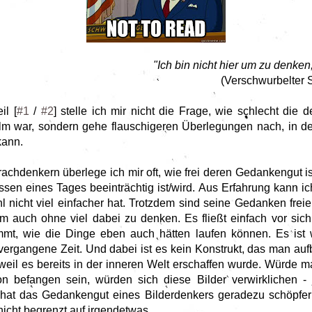
"Ich bin nicht hier um zu denke
(Verschwurbelter 
il [
#1
/
#2
] stelle ich mir nicht die Frage, wie schlecht die
m war, sondern gehe flauschigeren Überlegungen nach, in den
kann.
prachdenkern überlege ich mir oft, wie frei deren Gedankengut 
ssen eines Tages beeinträchtig ist/wird. Aus Erfahrung kann ic
l nicht viel einfacher hat. Trotzdem sind seine Gedanken frei
lem auch ohne viel dabei zu denken. Es fließt einfach vor si
mt, wie die Dinge eben auch hätten laufen können. Es ist w
 vergangene Zeit. Und dabei ist es kein Konstrukt, das man auf
weil es bereits in der inneren Welt erschaffen wurde. Würde ma
on befangen sein, würden sich diese Bilder verwirklichen - 
hat das Gedankengut eines Bilderdenkers geradezu schöpferi
nicht begrenzt auf irgendetwas.