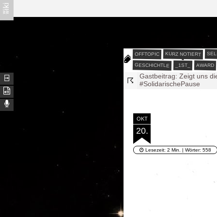
ʬiki
Å√–¦∫∋—
ϖζ❍❡.∂∑
√∑®—
SEL
KURZ NOTIERT
OFFTOPIC
ω∈|ζ∈
GESCHICHTLE
AWARD
_1ST_
Gastbeitrag: Zeigt uns di
⍈
☈
#SolidarischePause
Wichtigkeiten
Die Beraterin - Arbitrium 
Die Beraterin - Arbitrium 
Die Beraterin - Arbitrium 
OKT
Dschungelblogkönig 202
20.
Gedanken an die Wasser
Armwegweisersäule
Gastbeitrag: Keine Inter
Lesezeit:
2 Min.
| Wörter:
558
@ωα®Ðζ