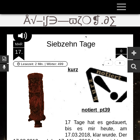
ʬiki
ϖ
Å√–¦∫∋—ϖζ❍❡.∂∑
Siebzehn Tage
MÄR
17.
0
Lesezeit:
2 Min.
| Wörter:
499
kurz
notiert_pt39
17 Tage hat es gedauert,
bis es mir heute, am
17.03.2018, klar wurde. Der