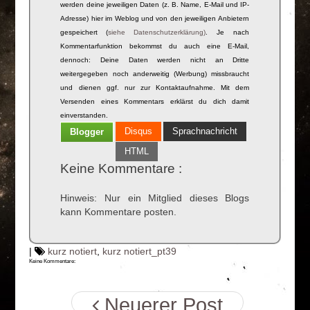
werden deine jeweiligen Daten (z. B. Name, E-Mail und IP-
Adresse) hier im Weblog und von den jeweiligen Anbietern
gespeichert (
siehe Datenschutzerklärung)
. Je nach
Kommentarfunktion bekommst du auch eine E-Mail,
dennoch: Deine Daten werden nicht an Dritte
weitergegeben noch anderweitig (Werbung) missbraucht
und dienen ggf. nur zur Kontaktaufnahme. Mit dem
Versenden eines Kommentars erklärst du dich damit
einverstanden.
Disqus
Sprachnachricht
Blogger
HTML
Keine Kommentare :
Hinweis: Nur ein Mitglied dieses Blogs
kann Kommentare posten.
|
kurz notiert
,
kurz notiert_pt39
Keine Kommentare:
Neuerer Post