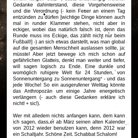
Gedanke dahinterstand, diese Vorgehensweise
und die Verordnung (- kein Feuer an einem Tag
entzünden zu dürfen [wichtige Dinge können auch
mal in runder Klammer stehen, nicht aber in
eckiger, wobei das natürlich falsch ist, denn das
Runde muss ins Eckige, das zählt nicht nur beim
Fußball!] -) an sich etwas darstellt, was man global
auf die gesamten Menschheit auslassen sollte, ja:
müsste! Aber jetzt bewege ich mich schon auf
gefährlichen Glatteis, denkt man weiter und tiefer,
will sagen logisch zu Ende. Eine dunkle und
womöglich ruhigere Welt für 24 Stunden, von
Sonnenuntergang zu Sonnenuntergang
*
- und das
jede Woche! So ein ausgerufener Welttag könnte
das Anthropozän um einige Jahre energetisch
verlängern (- auch diese Gedanken erkläre ich
nicht! + sic!).
Wer mit alledem nichts anfangen kann, dem kann
ich sagen, dass er ab März seinen alten Kalender
von 2012 wieder benutzen kann, denn 2012 war
ein Schaltjahr. Schöne Zeit. Schabbat Schalom!