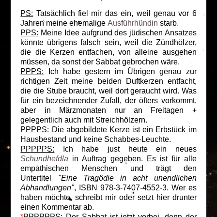
PS:
Tatsächlich fiel mir das ein, weil genau vor 6
Jahren meine ehemalige
Ausführhündin
starb.
PPS:
Meine Idee aufgrund des jüdischen Ansatzes
könnte übrigens falsch sein, weil die Zündhölzer,
die die Kerzen entfachen, von alleine ausgehen
müssen, da sonst der Sabbat gebrochen wäre.
PPPS:
Ich habe gestern im Übrigen genau zur
richtigen Zeit meine beiden Duftkerzen entfacht,
die die Stube braucht, weil dort geraucht wird. Was
für ein bezeichnender Zufall, der öfters vorkommt,
aber in Märzmonaten nur an Freitagen +
gelegentlich auch mit Streichhölzern.
PPPPS:
Die abgebildete Kerze ist ein Erbstück im
Hausbestand und keine Schabbes-Leuchte.
PPPPPS:
Ich habe just heute ein neues
Schundhefdla
in Auftrag gegeben. Es ist für alle
empathischen Menschen und trägt den
Untertitel
"Eine Tragödie in acht unendlichen
Abhandlungen"
, ISBN 978-3-7407-4552-3. Wer es
haben möchte, schreibt mir oder setzt hier drunter
einen Kommentar ab.
*
PPPPPPS:
Der Sabbat ist jetzt vorbei, denn der