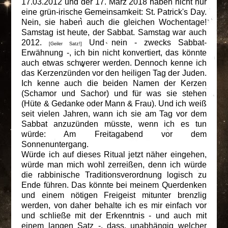
17.03.2012 und der 17. März 2018 haben nicht nur
eine grün-irische Gemeinsamkeit: St. Patrick's Day.
Nein, sie haben auch die gleichen Wochentage!
Samstag ist heute, der Sabbat. Samstag war auch
2012.
Und nein - zwecks Sabbat-
[Geiler Satz!]
Erwähnung -, ich bin nicht konvertiert, das könnte
auch etwas schwerer werden. Dennoch kenne ich
das Kerzenzünden vor den heiligen Tag der Juden.
Ich kenne auch die beiden Namen der Kerzen
(Schamor und Sachor) und für was sie stehen
(Hüte & Gedanke oder Mann & Frau). Und ich weiß
seit vielen Jahren, wann ich sie am Tag vor dem
Sabbat anzuzünden müsste, wenn ich es tun
würde: Am Freitagabend vor dem
Sonnenuntergang.
Würde ich auf dieses Ritual jetzt näher eingehen,
würde man mich wohl zerreißen, denn ich würde
die rabbinische Traditionsverordnung logisch zu
Ende führen. Das könnte bei meinem Querdenken
und einem nötigen Freigeist mitunter brenzlig
werden, von daher behalte ich es mir einfach vor
und schließe mit der Erkenntnis - und auch mit
einem langen Satz -, dass, unabhängig welcher