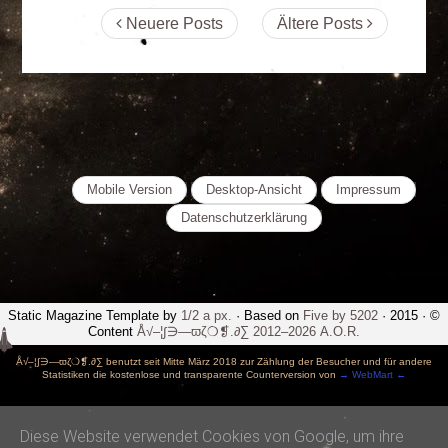
Neuere Posts
Ältere Posts
Mobile Version
Desktop-Ansicht
Impressum
Datenschutzerklärung
Static Magazine Template by
1/2 a px.
· Based on
Five by 5202
· 2015 · ©
Content
Å√–¦∫∋—ϖζ❍❡.∂∑ 2012–2026 A.O.R.
Å√–¦∫∋—ϖζ❍❡.∂∑ benutzt seit Mitte März 2018 zur Zählung der Besucher und für andere
Statistiken die kostenlose und transparente Counterversion von
→ WebMart ←
-->
Diese Website verwendet Cookies von Google, um ihre