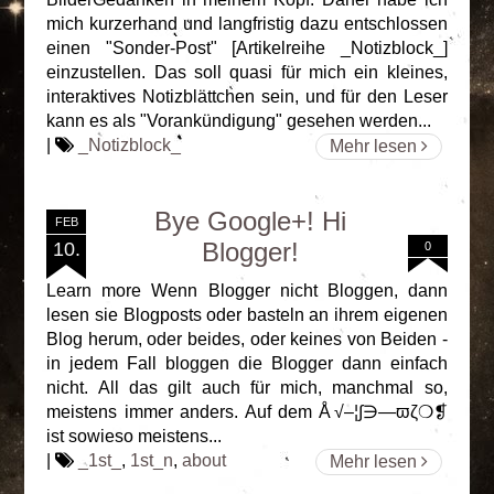
mich kurzerhand und langfristig dazu entschlossen
einen "Sonder-Post" [Artikelreihe _Notizblock_]
einzustellen. Das soll quasi für mich ein kleines,
interaktives Notizblättchen sein, und für den Leser
kann es als "Vorankündigung" gesehen werden...
|
_Notizblock_
Mehr lesen
Bye Google+! Hi
FEB
Blogger!
10.
0
Learn more Wenn Blogger nicht Bloggen, dann
lesen sie Blogposts oder basteln an ihrem eigenen
Blog herum, oder beides, oder keines von Beiden -
in jedem Fall bloggen die Blogger dann einfach
nicht. All das gilt auch für mich, manchmal so,
meistens immer anders. Auf dem Å√–¦∫∋—ϖζ❍❡
ist sowieso meistens...
|
_1st_
,
1st_n
,
about
Mehr lesen