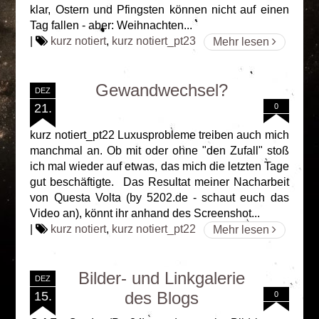
klar, Ostern und Pfingsten können nicht auf einen
Tag fallen - aber: Weihnachten...
|
kurz notiert
,
kurz notiert_pt23
Mehr lesen
Gewandwechsel?
DEZ
21.
0
kurz notiert_pt22 Luxusprobleme treiben auch mich
manchmal an. Ob mit oder ohne "den Zufall" stoß
ich mal wieder auf etwas, das mich die letzten Tage
gut beschäftigte. Das Resultat meiner Nacharbeit
von Questa Volta (by 5202.de - schaut euch das
Video an), könnt ihr anhand des Screenshot...
|
kurz notiert
,
kurz notiert_pt22
Mehr lesen
Bilder- und Linkgalerie
DEZ
des Blogs
15.
0