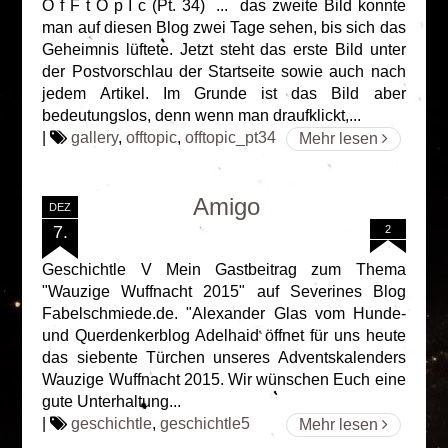
O f F t O p I c (Pt. 34) ... das zweite Bild konnte
man auf diesen Blog zwei Tage sehen, bis sich das
Geheimnis lüftete. Jetzt steht das erste Bild unter
der Postvorschlau der Startseite sowie auch nach
jedem Artikel. Im Grunde ist das Bild aber
bedeutungslos, denn wenn man draufklickt,...
|
gallery
,
offtopic
,
offtopic_pt34
Mehr lesen
Amigo
DEZ
7.
2
Geschichtle V Mein Gastbeitrag zum Thema
"Wauzige Wuffnacht 2015" auf Severines Blog
Fabelschmiede.de. "Alexander Glas vom Hunde-
und Querdenkerblog Adelhaid öffnet für uns heute
das siebente Türchen unseres Adventskalenders
Wauzige Wuffnacht 2015. Wir wünschen Euch eine
gute Unterhaltung...
|
geschichtle
,
geschichtle5
Mehr lesen