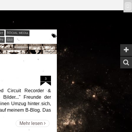
ϖ
RT
SOCIAL MEDIA
PF
Ü10
3
ed Circuit Recorder &
 Bilder..." Freunde der
einen Umzug hinter sich,
ll auf meinem B-Blog. Das
Mehr lesen