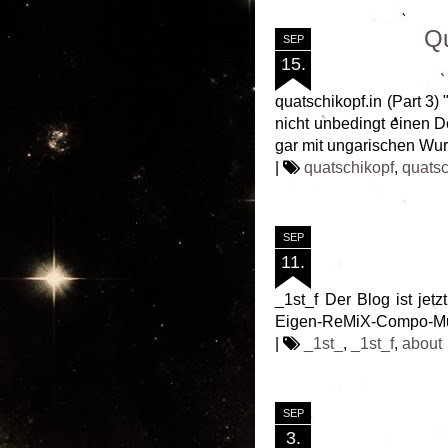
Qu
SEP
15.
quatschikopf.in (Part 3
nicht unbedingt einen 
gar mit ungarischen Wurz
|
quatschikopf
,
quatsc
SEP
11.
_1st_f Der Blog ist jetz
Eigen-ReMiX-Compo-Mus
|
_1st_
,
_1st_f
,
about
SEP
3.