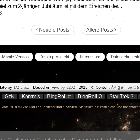
el zum 2-jährigen Jubiläum ist mit dem Erreichen der...
3
Neuere Posts
Ältere Posts
Mobile Version
Desktop-Ansicht
Impressum
Datenschutzerk
late by
1/2 a px.
· Based on
Five by 5202
· 2015 · © Content
Å√–¦∫∋—ϖζ❍❡.
GzN
Kommis
BlogRoll α
BlogRoll Ω
Star Trek!?
März 2018 zur Zählung der Besucher und für andere Statistiken die kostenlose und transparent