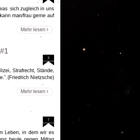
was sich zugleich in uns
 kann man/frau gerne auf
Mehr lesen
 #1
3
izei, Strafrecht, Stände,
." (Friedrich Nietzsche)
Mehr lesen
7
em Leben, in dem wir es
ung heute gegen Mittag