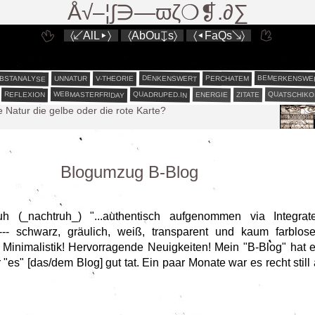
Å√–¦∫∋—ϖζ❍❡.∂∑
〈↙AlL▸〉
〈AbOu↧s〉
〈◂FaQs↘〉
BEMERKENSWE
BSTANALYSE
DENKENSWERT
PERCHATEM
V-THEORIE
UNNATUR
WEBMASTERFRIDAY
QUATSCHIKO
QUADRUPED.IN
REFLEXION
ENERGIE
ZITATE
e Natur die gelbe oder die rote Karte?
est liberum³
est liberum²
est liberum
Blogumzug B-Blog
0
rute
netverbindung
h (_nachtruh_) "...authentisch aufgenommen via Integrat
t --- schwarz, gräulich, weiß, transparent und kaum farblose
Minimalistik! Hervorragende Neuigkeiten! Mein "B-Blog" hat 
r "es" [das/dem Blog] gut tat. Ein paar Monate war es recht sti