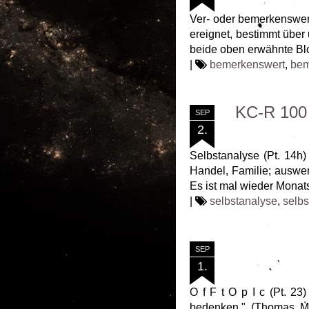
Ver- oder bemerkenswert
ereignet, bestimmt über
beide oben erwähnte Bl
|
bemerkenswert
,
bem
KC-R 100 
SEP
2.
Selbstanalyse (Pt. 14h) 
Handel, Familie; auswen
Es ist mal wieder Monat
|
selbstanalyse
,
selb
SEP
1.
O f F t O p I c (Pt. 2
bedenken." (Thomas Ma