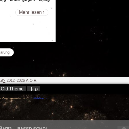
Mehr lesen
lärung
∂∑ 2012–2026 A.O.R.
Old Theme
⌉-⌊ρ
e Counterversion von
→ WebMart ←