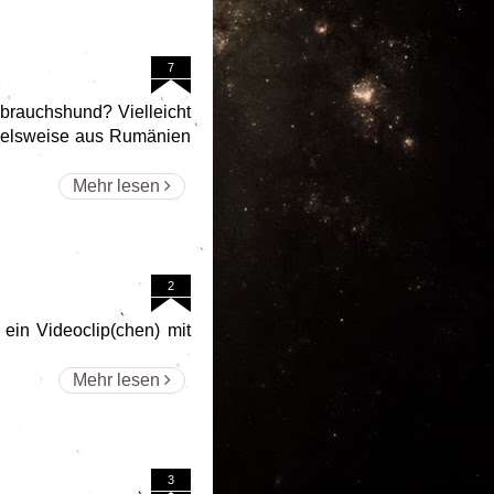
7
ebrauchshund? Vielleicht
pielsweise aus Rumänien
Mehr lesen
2
l ein Videoclip(chen) mit
Mehr lesen
3