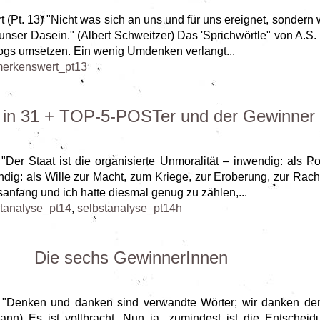
 (Pt. 13) "Nicht was sich an uns und für uns ereignet, sondern 
 unser Dasein." (Albert Schweitzer) Das 'Sprichwörtle" von A.S.
ogs umsetzen. Ein wenig Umdenken verlangt...
erkenswert_pt13
in 31 + TOP-5-POSTer und der Gewinner
"Der Staat ist die organisierte Unmoralität – inwendig: als Pol
dig: als Wille zur Macht, zum Kriege, zur Eroberung, zur Rache
sanfang und ich hatte diesmal genug zu zählen,...
stanalyse_pt14
,
selbstanalyse_pt14h
Die sechs GewinnerInnen
3) "Denken und danken sind verwandte Wörter; wir danken d
nn) Es ist vollbracht. Nun ja, zumindest ist die Entscheid