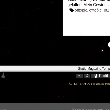
gefallen. Mein Gewinnspi
|
offtopic
,
offtopic_pt2
Static Magazine Temp
⌂
ʬ
-Profil
Å√–¦∫∋—ϖζ❍❡.∂∑ benutzt seit Mitte 
-->