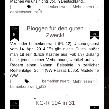
Machen wir uns nichts vor, in Deutschland...
|
denkenswert
,
Mehr lesen
denkenswert_pt19
Bloggen für den guten
JUN
Zweck!
5.
10
Ver- oder bemerkenswert (Pt. 12) Ursprungspost
vom 14. April 2014 "Es gibt nichts Gutes, außer
man tut es!" (Erich Kästner aus 'Fabian') Bislang
hatte jedes meiner Verbrennungsvehikel auf vier
Rädern einen Namen. Beispiele in zeitlicher
Reihenfolge: Schiff (VW Passat, BJ85), Madeleine
(VW...
|
bemerkenswert
,
Mehr lesen
bemerkenswert_pt12
KC-R 104 in 31
JUN
1.
0