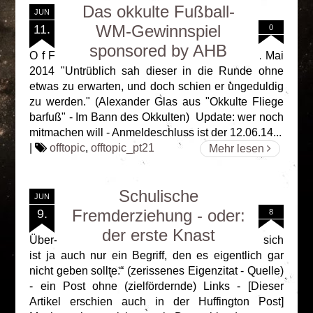
Das okkulte Fußball-
JUN
WM-Gewinnspiel
11.
0
sponsored by AHB
O f F t O p I c (Pt. 21) Ursprungspost vom 23. Mai
2014 "Untrüblich sah dieser in die Runde ohne
etwas zu erwarten, und doch schien er ungeduldig
zu werden." (Alexander Glas aus "Okkulte Fliege
barfuß" - Im Bann des Okkulten) Update: wer noch
mitmachen will - Anmeldeschluss ist der 12.06.14...
|
offtopic
,
offtopic_pt21
Mehr lesen
Schulische
JUN
Fremderziehung - oder:
9.
8
der erste Knast
Über- oder bedenkenswert (Pt. 19) „Freiheit an sich
ist ja auch nur ein Begriff, den es eigentlich gar
nicht geben sollte.“ (zerissenes Eigenzitat - Quelle)
- ein Post ohne (zielfördernde) Links - [Dieser
Artikel erschien auch in der Huffington Post]