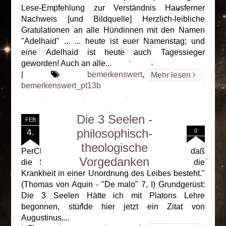
Lese-Empfehlung zur Verständnis Hausferner
Nachweis [und Bildquelle] Herzlich-leibliche
Gratulationen an alle Hündinnen mit den Namen
"Adelhaid" ... ... heute ist euer Namenstag; und
eine Adelhaid ist heute auch Tagessieger
geworden! Auch an alle...
|
bemerkenswert
,
Mehr lesen
bemerkenswert_pt13b
Die 3 Seelen -
FEB
philosophisch-
4.
0
theologische
PerChaTem (Pt. 9b) "Die Sünde besteht darin, daß
Vorgedanken
die Seele ihre Ordnung verliert, so wie die
Krankheit in einer Unordnung des Leibes besteht."
(Thomas von Aquin - "De malo" 7, I) Grundgerüst:
Die 3 Seelen Hätte ich mit Platons Lehre
begonnen, stünde hier jetzt ein Zitat von
Augustinus,...