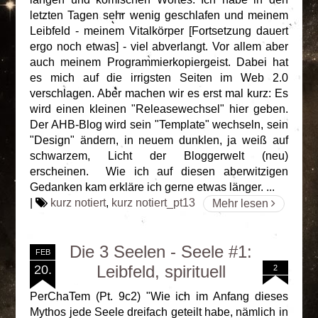
letzten Tagen sehr wenig geschlafen und meinem
Leibfeld - meinem Vitalkörper [Fortsetzung dauert
ergo noch etwas] - viel abverlangt. Vor allem aber
auch meinem Programmierkopiergeist. Dabei hat
es mich auf die irrigsten Seiten im Web 2.0
verschlagen. Aber machen wir es erst mal kurz: Es
wird einen kleinen "Releasewechsel" hier geben.
Der AHB-Blog wird sein "Template" wechseln, sein
"Design" ändern, in neuem dunklen, ja weiß auf
schwarzem, Licht der Bloggerwelt (neu)
erscheinen. Wie ich auf diesen aberwitzigen
Gedanken kam erkläre ich gerne etwas länger. ...
|
kurz notiert
,
kurz notiert_pt13
Mehr lesen
Die 3 Seelen - Seele #1:
FEB
Leibfeld, spirituell
20.
2
PerChaTem (Pt. 9c2) "Wie ich im Anfang dieses
Mythos jede Seele dreifach geteilt habe, nämlich in