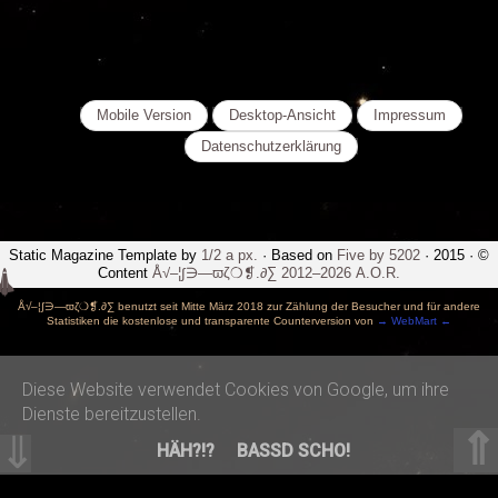
Mobile Version
Desktop-Ansicht
Impressum
Datenschutzerklärung
Static Magazine Template by
1/2 a px.
· Based on
Five by 5202
· 2015 · ©
Content
Å√–¦∫∋—ϖζ❍❡.∂∑ 2012–2026 A.O.R.
Å√–¦∫∋—ϖζ❍❡.∂∑ benutzt seit Mitte März 2018 zur Zählung der Besucher und für andere
Statistiken die kostenlose und transparente Counterversion von
→ WebMart ←
-->
Diese Website verwendet Cookies von Google, um ihre
Dienste bereitzustellen.
⇑
⇓
HÄH?!?
BASSD SCHO!