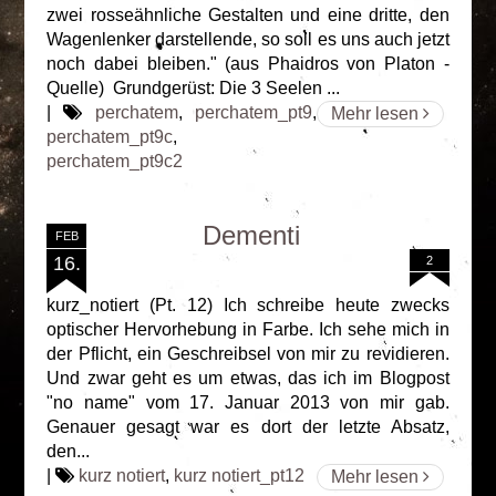
zwei rosseähnliche Gestalten und eine dritte, den
Wagenlenker darstellende, so soll es uns auch jetzt
noch dabei bleiben." (aus Phaidros von Platon -
Quelle) Grundgerüst: Die 3 Seelen ...
|
perchatem
,
perchatem_pt9
,
Mehr lesen
perchatem_pt9c
,
perchatem_pt9c2
Dementi
FEB
16.
2
kurz_notiert (Pt. 12) Ich schreibe heute zwecks
optischer Hervorhebung in Farbe. Ich sehe mich in
der Pflicht, ein Geschreibsel von mir zu revidieren.
Und zwar geht es um etwas, das ich im Blogpost
"no name" vom 17. Januar 2013 von mir gab.
Genauer gesagt war es dort der letzte Absatz,
den...
|
kurz notiert
,
kurz notiert_pt12
Mehr lesen