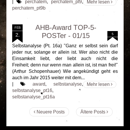
|
perchatem
,
perchatem_pt9
,
Mehr lesen
perchatem_pt9b
AHB-Award TOP-5-
FEB
POSTer - 01/15
2.
5
Selbstanalyse (Pt. 16a) "Ganz er selbst sein darf
jeder nur, solange er allein ist. Wer also nicht die
Einsamkeit liebt, der liebt auch nicht die
Freiheit; denn nur wenn man allein ist, ist man frei!"
(Arthur Schopenhauer) Wie angekündigt geht es
auch im Jahr 2015 weiter mit dem...
|
award
,
selbstanalyse
,
Mehr lesen
selbstanalyse_pt16
,
selbstanalyse_pt16a
Neuere Posts
Ältere Posts