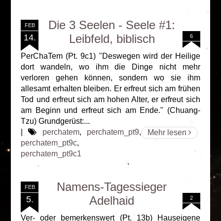
Die 3 Seelen - Seele #1:
FEB
Leibfeld, biblisch
14.
6
PerChaTem (Pt. 9c1) "Deswegen wird der Heilige
dort wandeln, wo ihm die Dinge nicht mehr
verloren gehen können, sondern wo sie ihm
allesamt erhalten bleiben. Er erfreut sich am frühen
Tod und erfreut sich am hohen Alter, er erfreut sich
am Beginn und erfreut sich am Ende." (Chuang-
Tzu) Grundgerüst:...
|
perchatem
,
perchatem_pt9
,
Mehr lesen
perchatem_pt9c
,
perchatem_pt9c1
Namens-Tagessieger
FEB
Adelhaid
5.
2
Ver- oder bemerkenswert (Pt. 13b) Hauseigene