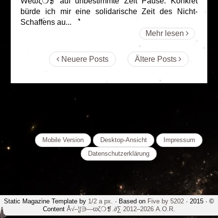
Weϖζ❍❡ auf unbestimmte Zeit Pause. Konkret
bürde ich mir eine solidarische Zeit des Nicht-
Schaffens au...
Mehr lesen
Neuere Posts
Ältere Posts
Mobile Version
Desktop-Ansicht
Impressum
Datenschutzerklärung
Static Magazine Template by
1/2 a px.
· Based on
Five by 5202
· 2015 · ©
Content
Å√–¦∫∋—ϖζ❍❡.∂∑ 2012–2026 A.O.R.