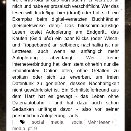
mich und habe es prosaisch verschriftlicht. Wer das
lesen will, klickt/tippt hier (drauf) oder holt sich ein
Exemplar beim digital-vernetzten Buchhändler
(beispielsweise dem). Das bildschirmla(e)stige
Lesen kostet Aufopferung am Endgerät, das
Kaufen (Geld und) ein paar Klicks (oder Wisch-
und Tippgebaren) an selbigen; nachhaltig ist nur
Letzteres, auch wenn es anfänglich mehr
Aufopferung abverlangt. Wer keine
Internetverbindung hat, dem steht ohnehin nur die
»monitorale« Option offen, ohne Gefallen zu
erbitten oder sich zu erwerben, um freien
Datenfunk zu genießen, dessen Nachhaltigkeit
nicht gewährleistet ist. Ein Schriftstellerfreund aus
dem Harz hat es gewagt - das Leben ohne
Datenautobahn - und hat dazu auch schon
Gedanken unlängst davor - also vor seiner
persönlichen Aufopferung - aufs...
|
social media
,
social
Mehr lesen
media_pt19