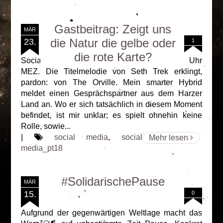
Gastbeitrag: Zeigt uns
MÄR
die Natur die gelbe oder
23.
1
die rote Karte?
Social Media (Pt. 18) 23. März 2020, 12:09 Uhr
MEZ. Die Titelmelodie von Seth Trek erklingt,
pardon: von The Orville. Mein smarter Hybrid
meldet einen Gesprächspartner aus dem Harzer
Land an. Wo er sich tatsächlich in diesem Moment
befindet, ist mir unklar; es spielt ohnehin keine
Rolle, sowie...
|
social media
,
social
Mehr lesen
media_pt18
#SolidarischePause
MÄR
15.
0
Aufgrund der gegenwärtigen Weltlage macht das