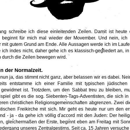
g schreibe ich diese einleitenden Zeilen. Damit ist heute 
ig beginnt für mich mal wieder der Movember. Und nein, ich h
r mit gutem Grund am Ende. Alle Aussagen werde ich im Laufe
ich indes nicht, daher gehe ich es klassisch-gegliedert an, in
 durch die Zeilen bewegen wird.
in der Normalzeit.
, nun ja, das stimmt nicht ganz, aber belassen wir es dabei. Ne
rseits entstamme ich einer Familie mit typischen jüdische
 gewidmet ist. Trotzdem, um den Sabbat treu zu bleiben, mu
piel gibt es die sog. Siebenten-Tags-Adventisten, die sich i
ren christlichen Religionsgemeinschaften abgrenzen. Zwei di
ischen Freikirche mit sich. Mir geht es heute nur um den er
nd - ja - da gehe ich völlig d'accord mit den Juden: Der heili
, gleichermaßen der Erste, beginnt eben am Freitag mit So
ergang unseres Zentralgestirns. Seit ca. 15 Jahren versuche 