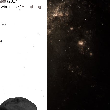
afft
(2017).
wird diese "
Androhung
"