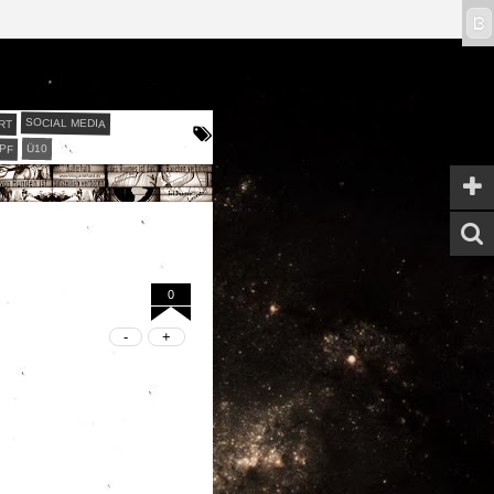
ϖ
RT
SOCIAL MEDIA
PF
Ü10
0