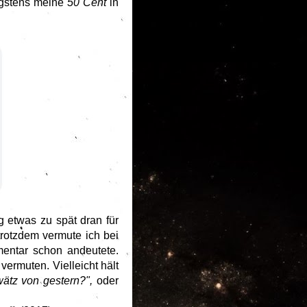
nigstens meine
50 Cent
in
g etwas zu spät dran für
trotzdem vermute ich bei
entar schon andeutete.
ermuten. Vielleicht hält
wätz von gestern?",
oder