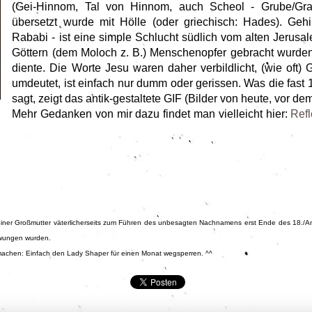
(Gei-Hinnom, Tal von Hinnom, auch Scheol - Grube/Grab
übersetzt wurde mit Hölle (oder griechisch: Hades). Ge
Rababi - ist eine simple Schlucht südlich vom alten Jerusal
Göttern (dem Moloch z. B.) Menschenopfer gebracht wurden
diente. Die Worte Jesu waren daher verbildlicht, (wie oft) 
umdeutet, ist einfach nur dumm oder gerissen. Was die fast 
sagt, zeigt das antik-gestaltete GIF (Bilder von heute, vor de
Mehr Gedanken von mir dazu findet man vielleicht hier:
Refl
einer Großmutter väterlicherseits zum Führen des unbesagten Nachnamens erst Ende des 18./A
ezwungen wurden.
achen: Einfach den Lady Shaper für einen Monat wegsperren. ^^