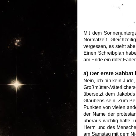
Mit dem Sonnenuntergan
Normalzeit. Gleichzeit
vergessen, es steht abe
Einen Schreibplan habe 
am Ende ein roter Faden
a) Der erste Sabbat 
Nein, ich bin kein Jude
Großmütter-/väterliche
übersetzt dem Jakobus
Glaubens sein. Zum Beis
Punkten von vielen ande
der Name der protestant
überaus wichtig halte, u
Herrn und des Menschen
am Samstag mit dem Nied