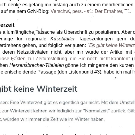
ch denke es gelang mir bislang auch zu einem mehrheitlichen
 auf meinem GzN-Blog:
Verschw., pers. - #1: Der Ernährer, T1
.
erzeit
allumfängliche Tatsache als Überschrift zu postulieren. Aber off
rlinge für regionale
Käseblätter
Tageszeitungen gern den k
rdrehens gehen, und folglich verlauten:
"
Es gibt keine Winterz
 deren Netzaktivitäten nicht, aber mir wurde der Artikel mit
riose Fakten zur Zeitumstellung, die Sie noch nicht kannten
" (
chen
Herzensbrecher-Titeleien
gönne ich mir gerne den kurzen 
ie entscheidende Passage (den Listenpunkt #3), habe ich mal fr