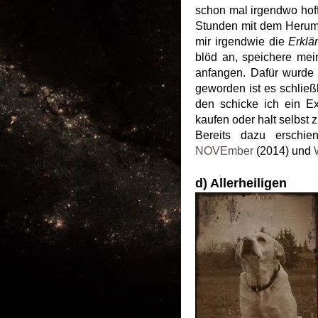
schon mal irgendwo hof
Stunden mit dem Herumtü
mir irgendwie die
Erklä
blöd an, speichere me
anfangen. Dafür wurde 
geworden ist es schlie
den schicke ich ein E
kaufen oder halt selbst 
Bereits dazu erschie
NOVEmber
(2014) und
d) Allerheiligen