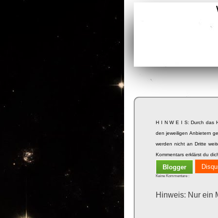
H I N W E I S: Durch das 
den jeweiligen Anbietern ge
werden nicht an Dritte we
Kommentars erklärst du dic
Disqu
Blogger
Keine Kommentare :
Hinweis: Nur ein 