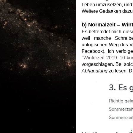
Leben umzusetzen, und i
Weitere Gedanken dazu
b) Normalzeit = Wint
Es befremdet mich diese 
weil manche Schreibe
unlogischen Weg des Ve
Facebook). Ich verfolge
"
Winterzeit 2019: 10 ku
vorgeschlagen. Bei sol
Abhandlung
zu lesen. D