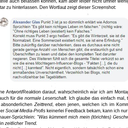
Stelle auch belassen können, kam aber leider nicht umher we
r zu hinterlassen. Den Wortlaut zeigt dieser Screenshot:
ne Antwort/Reaktion darauf, wahrscheinlich war ich am Monta
auch für die
normale Leserschaft
. Ich glaube das einfach mal, 
 absonderlichen
Zeittrend
, eben jenen, welchen ich im Komm
der
Social-Media-Profis
keinerlei Feedback bekam, kann ich nur v
nauer-Sprüchlein:
"Was kümmert mich mein (törichtes) Gesch
in
zeitlicher Trend.