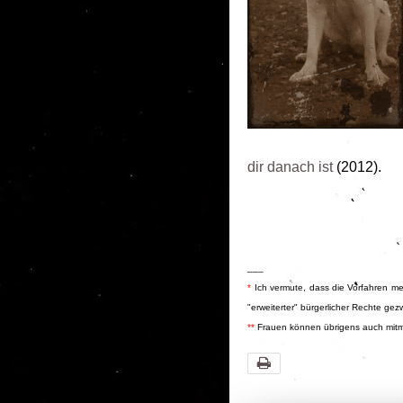
dir danach ist
(2012).
___
*
Ich vermute, dass die Vorfahren m
"erweiterter" bürgerlicher Rechte g
**
Frauen können übrigens auch mitm