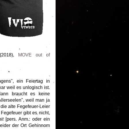
2018),
MOVE out of
ngens", ein Feiertag in
r weil es unlogisch ist.
dann braucht es keine
lerseelen", weil man ja
 die alte Fegefeuer-Leier
Fegefeuer gibt es nicht,
hit
[pers. Anm.: oder ein
 leider der Ort Gehinnom