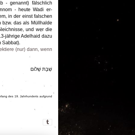
 - genannt) fälschlich
hinnom - heute Wadi er-
em, in der einst falschen
 bzw. das als Müllhalde
Gleichnisse, und wer die
13-jährige Adelhaid dazu
m Sabbat).
ektiere (nur) dann, wenn
שַׁבָּת שָׁלוֹם
nfang des 19. Jahrhunderts aufgrund