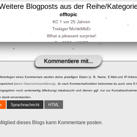
Weitere Blogposts aus der Reihe/Kategori
offtopic
KC † vor 25 Jahren
Trekiger MoVeMbEr
What a pleasant surprise!
So, 2029 - WNTD
Das neue Alte
ELF {11}
Kommentiere mit...
Entstehungstagsprosa, Teil 4
Entstehungstagsprosa, Teil 3
Hinterlegen eines Kommentars werden deine jeweiligen Daten (z. B. Name, E-Mail und IP-Adres
Entstehungstagsprosa, Teil 2
speichert (
siehe Datenschutzerklärung)
. Je nach Kommentarfunktion bekommst du auch eine E-
Entstehungstagsprosa, Teil 1
itergegeben noch anderweitig (Werbung) missbraucht und dienen ggf. nur zur Kontaktaufnahm
Über den Wolken! Ich kann.
h damit einverstanden.
10 Jahre Adelhaid
s
Sprachnachricht
HTML
Messgeräte zur Bestimmung der umgebenden Raumtemperatur
Der große Frauentag und ›Zeitlose Texte, die‹
Blogparade: b L u R r Y f A C e
Mitglied dieses Blogs kann Kommentare posten.
Dieser Sack wird dein Leben verändern...
Du musst nicht