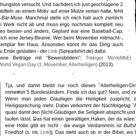
fnungslos versucht. Und nachdem ich just geschlagene 2
fteln an einem Motiv auf einer Mütze vertan hatte, fehlt
r-Bär-Muse.
Manchmal stelle ich mich halt auch ziemlich
in Werk nicht ab und muss ergo nochmals komplett neu
es besser und anders. Geplant war eine Baseball-Cap,
ßlich eine Jersey-Beanie. Wer beim Movember mitmacht
,
**
xemplar frei Haus. Ansonsten könnt ihr das Ding auch
zu Ende gestalten - der
Link
(Spreadshirt.de) dafür.
nene Beiträge mit "Beweisbildern":
Trekiger MoVeMbEr
(
World Vegan Day (1. Movember, Allerheiligen)
(2013).
Tja, und damit bleibt nur noch dieses "Allerheiligen-Di
immerhin 5 Bundesländern. Finde ich das gut? Nein, und zwa
Wenn man jeden Gläubigen die Heiligkeit zuspricht, 
Heiligsprechung mehr. Dabei verkommt der Nachfolgetag "Al
quasi damit den Nicht-Gläubigen die Seligkeit abspricht und
laufen lässt. Das hat einen gewaltigen Haken, der da wäre: 
eine Hölle gibt es nicht - die ewige Verdammnis ist
Bulls
Friedhof (s. int.
Link
)]. Das steht auch so in der Bibel, wo