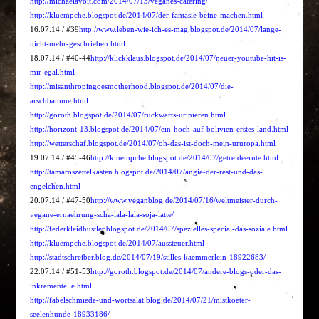
http://michaelavoit.com/2014/07/13/veganes-catering/
http://kluempche.blogspot.de/2014/07/der-fantasie-beine-machen.html
16.07.14 / #39
http://www.leben-wie-ich-es-mag.blogspot.de/2014/07/lange-
nicht-mehr-geschrieben.html
18.07.14 / #40-44
http://klickklaus.blogspot.de/2014/07/neuer-youtube-hit-is-
mir-egal.html
http://misanthropingoesmotherhood.blogspot.de/2014/07/die-
arschbamme.html
http://goroth.blogspot.de/2014/07/ruckwarts-urinieren.html
http://horizont-13.blogspot.de/2014/07/ein-hoch-auf-bolivien-erstes-land.html
http://wetterschaf.blogspot.de/2014/07/oh-das-ist-doch-mein-ururopa.html
19.07.14 / #45-46
http://kluempche.blogspot.de/2014/07/getreideernte.html
http://tamaroszettelkasten.blogspot.de/2014/07/angie-der-rest-und-das-
engelchen.html
20.07.14 / #47-50
http://www.veganblog.de/2014/07/16/weltmeister-durch-
vegane-ernaehrung-scha-lala-lala-soja-latte/
http://federkleidhustler.blogspot.de/2014/07/spezielles-special-das-soziale.html
http://kluempche.blogspot.de/2014/07/aussteuer.html
http://stadtschreiber.blog.de/2014/07/19/stilles-kaemmerlein-18922683/
22.07.14 / #51-53
http://goroth.blogspot.de/2014/07/andere-blogs-oder-das-
inkrementelle.html
http://fabelschmiede-und-wortsalat.blog.de/2014/07/21/mistkoeter-
seelenhunde-18933186/