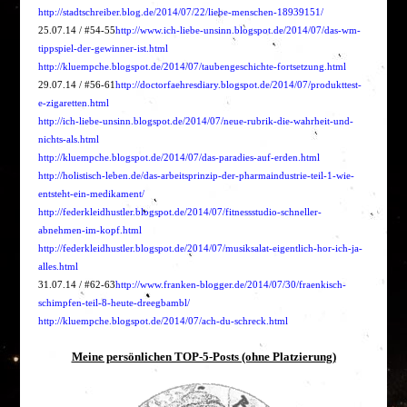
http://stadtschreiber.blog.de/2014/07/22/liebe-menschen-18939151/
25.07.14 / #54-55
http://www.ich-liebe-unsinn.blogspot.de/2014/07/das-wm-
tippspiel-der-gewinner-ist.html
http://kluempche.blogspot.de/2014/07/taubengeschichte-fortsetzung.html
29.07.14 / #56-61
http://doctorfaehresdiary.blogspot.de/2014/07/produkttest-
e-zigaretten.html
http://ich-liebe-unsinn.blogspot.de/2014/07/neue-rubrik-die-wahrheit-und-
nichts-als.html
http://kluempche.blogspot.de/2014/07/das-paradies-auf-erden.html
http://holistisch-leben.de/das-arbeitsprinzip-der-pharmaindustrie-teil-1-wie-
entsteht-ein-medikament/
http://federkleidhustler.blogspot.de/2014/07/fitnessstudio-schneller-
abnehmen-im-kopf.html
http://federkleidhustler.blogspot.de/2014/07/musiksalat-eigentlich-hor-ich-ja-
alles.html
31.07.14 / #62-63
http://www.franken-blogger.de/2014/07/30/fraenkisch-
schimpfen-teil-8-heute-dreegbambl/
http://kluempche.blogspot.de/2014/07/ach-du-schreck.html
Meine persönlichen TOP-5-Posts (ohne Platzierung)