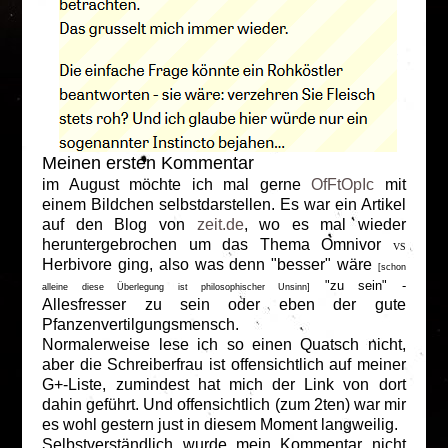
Meinen ersten Kommentar
im August möchte ich mal gerne
OfFtOpIc
mit
einem Bildchen selbstdarstellen. Es war ein Artikel
auf den Blog von
zeit.de
, wo es mal wieder
heruntergebrochen um das Thema Omnivor
VS
Herbivore ging, also was denn "besser" wäre
[schon
"zu sein" -
alleine diese Überlegung ist philosophischer Unsinn]
Allesfresser zu sein oder eben der gute
Pfanzenvertilgungsmensch.
Normalerweise lese ich so einen Quatsch nicht,
aber die Schreiberfrau ist offensichtlich auf meiner
G+-Liste, zumindest hat mich der Link von dort
dahin geführt. Und offensichtlich (zum 2ten) war mir
es wohl gestern just in diesem Moment langweilig.
Selbstverständlich wurde mein Kommentar nicht