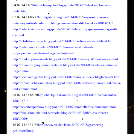
04.07.14 / #09
http://kluempche.blogspot.de/2014/07/denke-ich-einen-
pudel.html
07.07.14 / #10-17
http://gi-tori.blog.de/2014/07/07/sagen-schon-mal-
unterwegs-sitze-bus-fahrtrichtung-immer-fahrer-blickwinkel-18814831/
http://federkleidhustler.blogspot.de/2014/07/der-dorfpapa-am-sonntag-ruft-
die.html
http://ich-liebe-unsinn.blogspot.de/2014/07/brasilien-vs-deutschland.html
http://netzfrauen.com/NF/2014/07/07/maerchenstunde-ad-
propagandaschlacht-um-die-gentechnik-ard/
http://thinkingmovements.blogspot.de/2014/07/neues-graffiti-aus-wien.html
http://misanthropingoesmotherhood.blogspot.de/2014/07/viele-viele-bunte-
fragen.html
http://heinbaumgarten.blogspot.de/2014/07/nun-also-der-schlagloch-soli.html
http://romantischeslandleben.blogspot.de/2014/07/essbare-pflanzen-auf-malta-
und-comino.html
08.07.14 / #18-20
http://blickpunkt-online.blog.de/2014/07/07/cesar-milan-
18819371/
http://ackerbaupankow.blogspot.de/2014/07/himmelfahrtskommando.html
http://fabelschmiede-und-wortsalat.blog.de/2014/07/08/bloss-mensch-
18832099/
10.07.14 / #21-24
http://www.an-der-leine.de/2014/03/gastbeitrag-
geburtsstellung/