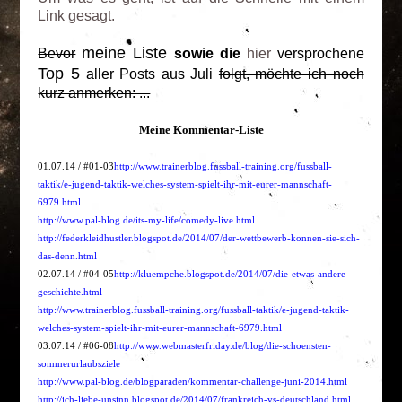
Link gesagt.
meine Liste
Bevor
sowie die
hier
versprochene
Top 5
aller Posts aus Juli
folgt, möchte ich noch
kurz anmerken: ...
Meine Kommentar-Liste
01.07.14 / #01-03
http://www.trainerblog.fussball-training.org/fussball-
taktik/e-jugend-taktik-welches-system-spielt-ihr-mit-eurer-mannschaft-
6979.html
http://www.pal-blog.de/its-my-life/comedy-live.html
http://federkleidhustler.blogspot.de/2014/07/der-wettbewerb-konnen-sie-sich-
das-denn.html
02.07.14 / #04-05
http://kluempche.blogspot.de/2014/07/die-etwas-andere-
geschichte.html
http://www.trainerblog.fussball-training.org/fussball-taktik/e-jugend-taktik-
welches-system-spielt-ihr-mit-eurer-mannschaft-6979.html
03.07.14 / #06-08
http://www.webmasterfriday.de/blog/die-schoensten-
sommerurlaubsziele
http://www.pal-blog.de/blogparaden/kommentar-challenge-juni-2014.html
http://ich-liebe-unsinn.blogspot.de/2014/07/frankreich-vs-deutschland.html