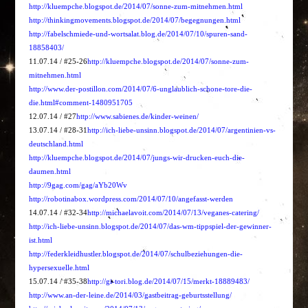
http://kluempche.blogspot.de/2014/07/sonne-zum-mitnehmen.html
http://thinkingmovements.blogspot.de/2014/07/begegnungen.html
http://fabelschmiede-und-wortsalat.blog.de/2014/07/10/spuren-sand-
18858403/
11.07.14 / #25-26
http://kluempche.blogspot.de/2014/07/sonne-zum-
mitnehmen.html
http://www.der-postillon.com/2014/07/6-unglaublich-schone-tore-die-
die.html#comment-1480951705
12.07.14 / #27
http://www.sabienes.de/kinder-weinen/
13.07.14 / #28-31
http://ich-liebe-unsinn.blogspot.de/2014/07/argentinien-vs-
deutschland.html
http://kluempche.blogspot.de/2014/07/jungs-wir-drucken-euch-die-
daumen.html
http://9gag.com/gag/aYb20Wv
http://robotinabox.wordpress.com/2014/07/10/angefasst-werden
14.07.14 / #32-34
http://michaelavoit.com/2014/07/13/veganes-catering/
http://ich-liebe-unsinn.blogspot.de/2014/07/das-wm-tippspiel-der-gewinner-
ist.html
http://federkleidhustler.blogspot.de/2014/07/schulbeziehungen-die-
hypersexuelle.html
15.07.14 / #35-38
http://gi-tori.blog.de/2014/07/15/merkt-18889483/
http://www.an-der-leine.de/2014/03/gastbeitrag-geburtsstellung/