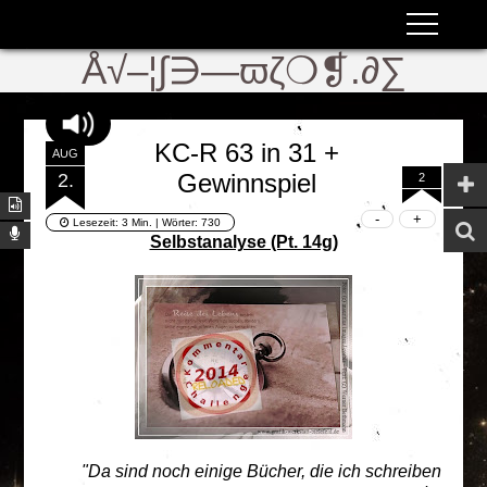
ʬiki
ϖ
Å√–¦∫∋—ϖζ❍❡.∂∑
KC-R 63 in 31 +
AUG
Gewinnspiel
2.
2
Lesezeit:
3 Min.
| Wörter:
730
Selbstanalyse (Pt. 14g)
"Da sind noch einige Bücher, die ich schreiben