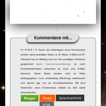
Kommentiere mit...
H I N W E I S: Durch das Hinterlegen eines Kommentars
werden deine jeweiligen Daten (z. B. Name, E-Mail und IP-
Adresse) hier im Weblog und von den jeweiligen Anbietern
gespeichert (
siehe Datenschutzerklärung)
. Je nach
Kommentarfunktion bekommst du auch eine E-Mail,
dennoch: Deine Daten werden nicht an Dritte
weitergegeben noch anderweitig (Werbung) missbraucht
und dienen ggf. nur zur Kontaktaufnahme. Mit dem
Versenden eines Kommentars erklärst du dich damit
einverstanden.
Disqus
Sprachnachricht
Blogger
HTML