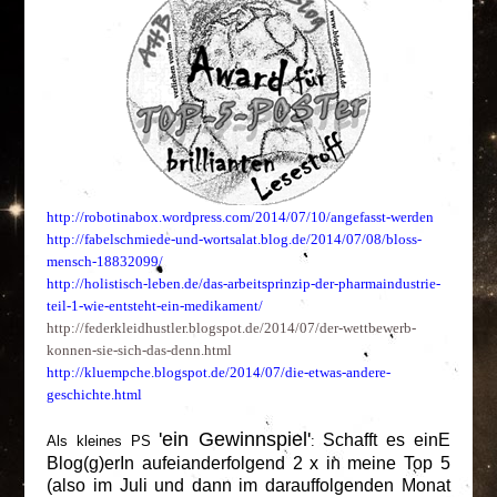
http://robotinabox.wordpress.com/2014/07/10/angefasst-werden
http://fabelschmiede-und-wortsalat.blog.de/2014/07/08/bloss-
mensch-18832099/
http://holistisch-leben.de/das-arbeitsprinzip-der-pharmaindustrie-
teil-1-wie-entsteht-ein-medikament/
http://federkleidhustler.blogspot.de/2014/07/der-wettbewerb-
konnen-sie-sich-das-denn.html
http://kluempche.blogspot.de/2014/07/die-etwas-andere-
geschichte.html
'ein Gewinnspiel'
Schafft es einE
Als kleines PS
:
Blog(g)erIn aufeianderfolgend 2 x in meine Top 5
(also im Juli und dann im darauffolgenden Monat