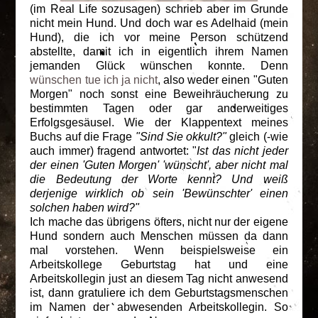
(im Real Life sozusagen) schrieb aber im Grunde
nicht mein Hund. Und doch war es Adelhaid (mein
Hund), die ich vor meine Person schützend
abstellte, damit ich in eigentlich ihrem Namen
jemanden Glück wünschen konnte. Denn
wünschen tue ich ja nicht
, also weder einen "Guten
Morgen" noch sonst eine Beweihräucherung zu
bestimmten Tagen oder gar anderweitiges
Erfolgsgesäusel. Wie der Klappentext meines
Buchs auf die Frage
"Sind Sie okkult?"
gleich (-wie
auch immer) fragend antwortet: "
Ist das nicht jeder
der einen 'Guten Morgen' 'wünscht', aber nicht mal
die Bedeutung der Worte kennt? Und weiß
derjenige wirklich ob sein 'Bewünschter' einen
solchen haben wird?"
Ich mache das übrigens öfters, nicht nur der eigene
Hund sondern auch Menschen müssen da dann
mal vorstehen. Wenn beispielsweise ein
Arbeitskollege Geburtstag hat und eine
Arbeitskollegin just an diesem Tag nicht anwesend
ist, dann gratuliere ich dem Geburtstagsmenschen
im Namen der abwesenden Arbeitskollegin. So