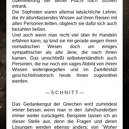
Überlieferung bei seiner Flucht nach Sizilien
ertrank.
Die Sophisten waren allemal tatsächliche Lehrer,
die ihr allumfassendes Wissen auf ihren Reisen mit
allen Personen teilten, obgleich sie dafür sich auch
bezahlen ließen.
Und auch wenn man nicht viel über ihr Handeln
erfahren kann, so sind sie mir gerade wegen ihrem
nomadischen Wesen doch um einiges
sympathischer als alle Jene, die nach ihnen
kamen. Das umschließt selbstverständlich auch
Personen, die nur noch ein vages Abbild von ihrem
Wissen widerspiegelten und im Zweifelsfall
geschichtshistorisch heute ihnen zugeordnet
werden.
--- S C H N I T T ---
Das Gedankengut der Griechen wird zumindest
immer besser, wenn man in den Jahr(hundert)en
immer weiter zurückgeht. Beispiele lassen ich an
dieser Stelle aus, denn die Fragen und deren
Lösungen werden ebenso anders; von
"Woher