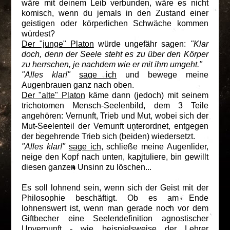
wäre mit deinem Leib verbunden, wäre es nicht
komisch, wenn du jemals in den Zustand einer
geistigen oder körperlichen Schwäche kommen
würdest?
Der "junge" Platon
würde ungefähr sagen:
"Klar
doch, denn der Seele steht es zu über den Körper
zu herrschen, je nachdem wie er mit ihm umgeht."
"Alles klar!"
sage ich
und bewege meine
Augenbrauen ganz nach oben.
Der "alte" Platon
käme dann (jedoch) mit seinem
trichotomen Mensch-Seelenbild, dem 3 Teile
angehören: Vernunft, Trieb und Mut, wobei sich der
Mut-Seelenteil der Vernunft unterordnet, entgegen
der begehrende Trieb sich (beiden) wiedersetzt.
"Alles klar!"
sage ich,
schließe meine Augenlider,
neige den Kopf nach unten, kapituliere, bin gewillt
diesen ganzen Unsinn zu löschen...
Es soll lohnend sein, wenn sich der Geist mit der
Philosophie beschäftigt. Ob es am Ende
lohnenswert ist, wenn man gerade noch vor dem
Giftbecher eine Seelendefinition agnostischer
Unvernunft - wie beispielsweise der Lehrer