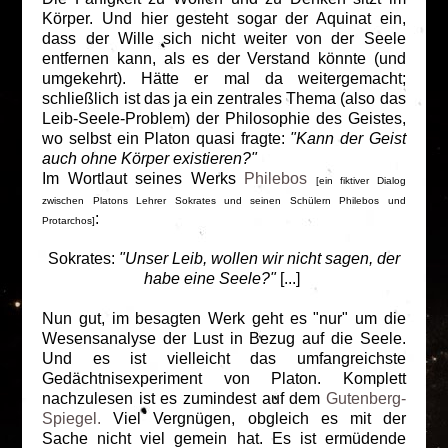
Körper. Und hier gesteht sogar der Aquinat ein,
dass der Wille sich nicht weiter von der Seele
entfernen kann, als es der Verstand könnte (und
umgekehrt). Hätte er mal da weitergemacht;
schließlich ist das ja ein zentrales Thema (also das
Leib-Seele-Problem) der Philosophie des Geistes,
wo selbst ein Platon quasi fragte:
"Kann der Geist
auch ohne Körper existieren?"
Im Wortlaut seines Werks
Philebos
[ein fiktiver Dialog
zwischen Platons Lehrer Sokrates und seinen Schülern Philebos und
:
Protarchos]
Sokrates:
"Unser Leib, wollen wir nicht sagen, der
habe eine Seele?"
[...]
Nun gut, im besagten Werk geht es "nur" um die
Wesensanalyse der Lust in Bezug auf die Seele.
Und es ist vielleicht das umfangreichste
Gedächtnisexperiment von Platon. Komplett
nachzulesen ist es zumindest auf dem
Gutenberg-
Spiegel.
Viel Vergnügen, obgleich es mit der
Sache nicht viel gemein hat. Es ist ermüdende