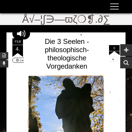
ʬiki
ϖ
Å√–¦∫∋—ϖζ❍❡.∂∑
Die 3 Seelen -
FEB
philosophisch-
4.
0
theologische
Lesezeit:
4 Min.
| Wörter:
1208
Vorgedanken
PerChaTem (Pt. 9b)