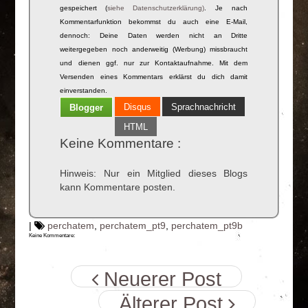
gespeichert (
siehe Datenschutzerklärung)
. Je nach
Kommentarfunktion bekommst du auch eine E-Mail,
dennoch: Deine Daten werden nicht an Dritte
weitergegeben noch anderweitig (Werbung) missbraucht
und dienen ggf. nur zur Kontaktaufnahme. Mit dem
Versenden eines Kommentars erklärst du dich damit
einverstanden.
Disqus
Sprachnachricht
Blogger
HTML
Keine Kommentare :
Hinweis: Nur ein Mitglied dieses Blogs
kann Kommentare posten.
|
perchatem
,
perchatem_pt9
,
perchatem_pt9b
Keine Kommentare:
Neuerer Post
Älterer Post