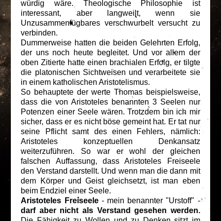
würdig wäre. Theologische Philosophie ist
interessant, aber langweilt, wenn sie
Unzusammenfügbares verschwurbelt versucht zu
verbinden.
Dummerweise hatten die beiden Gelehrten Erfolg,
der uns noch heute begleitet. Und vor allem der
oben Zitierte hatte einen brachialen Erfolg, er tilgte
die platonischen Sichtweisen und verarbeitete sie
in einem katholischen Aristotelismus.
So behauptete der werte Thomas beispielsweise,
dass die von Aristoteles benannten 3 Seelen nur
Potenzen einer Seele wären. Trotzdem bin ich mir
sicher, dass er es nicht böse gemeint hat. Er tat nur
seine Pflicht samt des einen Fehlers, nämlich:
Aristoteles konzeptuellen Denkansatz
weiterzuführen. So war er wohl der gleichen
falschen Auffassung, dass Aristoteles Freiseele
den Verstand darstellt. Und wenn man die dann mit
dem Körper und Geist gleichsetzt, ist man eben
beim Endziel einer Seele.
Aristoteles Freiseele
- mein benannter "Urstoff" -
darf aber nicht als Verstand gesehen werden.
Die Fähigkeit zu Wollen und zu Denken sitzt im