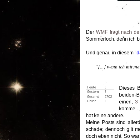
Der
WMF fragt nach dem
Sommerloch, denn ich bi
Und genau in diesem "
d
"[...] wenn ich mit m
Dieses B
beiden Bi
einen,
3 
komme -,
hat keine andere.
Meine Posts sind aller
schade; dennoch gilt me
doch eben nicht. So war 