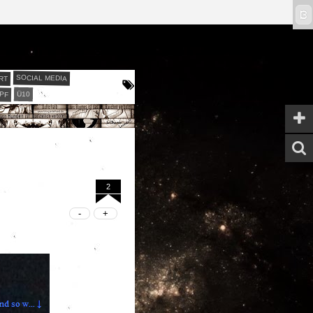
ϖ
RT
SOCIAL MEDIA
PF
Ü10
2