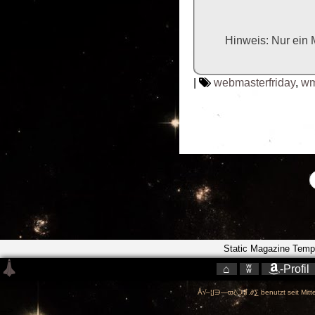
Hinweis: Nur ein 
|
webmasterfriday
,
wm
Static Magazine Temp
⌂
ʬ
-Profil
Å√–¦∫∋—ϖζ❍❡.∂∑ benutzt seit Mitte 
-->