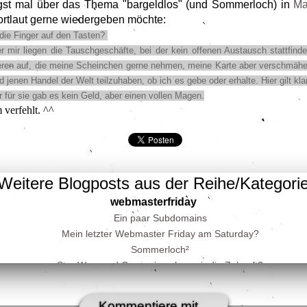
ngst mal über das Thema "bargeldlos" (und Sommerloch) in
Ma
ortlaut gerne wiedergeben möchte:
die Finger auf den Tasten?
 mir liegen die Tauschgeschäfte, bei der kein offenen Austausch stattfindet,
ere
n
auf, die meine Scheinchen gerne nehmen, meine Karte aber verschmähen.
 jenen Handel der Welt teilzuhaben, ob ich es gebe oder erhalte. Hier gilt kl
r für sie gab es kein Geld, aber einen vollen Magen.
verfehlt. ^^
Weitere Blogposts aus der Reihe/Kategori
webmasterfriday
Ein paar Subdomains
Mein letzter Webmaster Friday am Saturday?
Sommerloch²
Star Wars und Co. – wie sehen wir die Zukunft?
Erziehung und Bildung
Zeitlose Blog(post)s
Kommentiere mit...