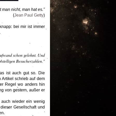
t man nicht, man hat es."
(
Jean Paul Getty
)
knapp: bei mir ist immer
.
 Aufwand schon gelohnt. Und
4stelligen Besucherzahlen."
as ist auch gut so. Die
 Artikel schrieb auf dem
ler Regel wo anders hin
ng von gestern, außer er
s auch wieder ein wenig
 dieser Gesellschaft und
gen.