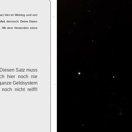
se) hier im Weblog und von
Mail, dennoch: Deine Daten
e. Mit dem Versenden eines
 Diesen Satz muss
ch hier noch nie
 ganze Geldsystem
noch nicht reif!!!