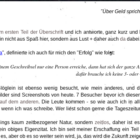
"Über Geld sprich
 ersten Teil der Überschrift
und ich antworte, ganz kurz und 
n nicht aus Spaß hier, sondern aus Lust + daher auch
da
dabei
a
", definierte ich auch für mich den "Erfolg" wie folgt:
einem Geschreibsel nur eine Person erreiche, dann hat sich der ganze
dafür brauche ich keine 3- oder 
löglein ist ebenso wenig besucht, wie mein anderes, und d
lder sind Screenshots von heute. 7 Besucher bevor ich diesen
auf dem anderen
. Die Leute kommen - so wie auch ich in al
 wenn ich was schreibe. Wer liest schon gerne die Tageszeitu
dings kaum zeitbezogener Natur, sondern
zeitlos
, daher ist e
in obiges Eigenzitat. Ich bin seit meiner Erschaffung ein Teil
es, aber ob es so weiter sein wird, ja, das wird die Zukunft zei