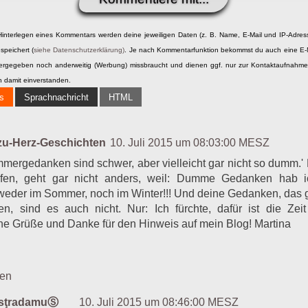
Lieber ein Kommentar als ein Like
Zeitloses
Hinterlegen eines Kommentars werden deine jeweiligen Daten (z. B. Name, E-Mail und IP-Adres
Existenz & Angst
speichert (
siehe Datenschutzerklärung)
. Je nach Kommentarfunktion bekommst du auch eine E-
Freiheit
itergegeben noch anderweitig (Werbung) missbraucht und dienen ggf. nur zur Kontaktaufnahm
Urlaubsreisen
h damit einverstanden.
Mein erster Baum, ein Biotot und ein C02-neutraler Blog
s
Sprachnachricht
HTML
Blog-Steckbrief: Wer bin ich?
Danaum fatale munus
Mein 1. Webmaster Friday am Saturday
zu-Herz-Geschichten
10. Juli 2015 um 08:03:00 MESZ
mergedanken sind schwer, aber vielleicht gar nicht so dumm.'
eifen, geht gar nicht anders, weil: Dumme Gedanken hab i
weder im Sommer, noch im Winter!!! Und deine Gedanken, das
en, sind es auch nicht. Nur: Ich fürchte, dafür ist die Zeit 
e Grüße und Danke für den Hinweis auf mein Blog! Martina
ten
asţradamuⓈ
10. Juli 2015 um 08:46:00 MESZ