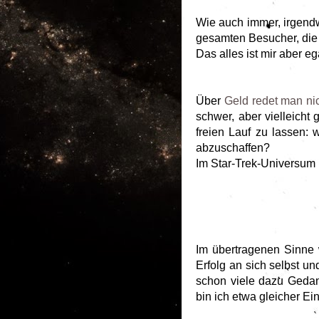
Wie auch immer, irgendw
gesamten Besucher, die
Das alles ist mir aber e
Über
Geld redet man ni
schwer, aber vielleich
freien Lauf zu lassen:
abzuschaffen?
Im Star-Trek-Universum h
Im übertragenen Sinne 
Erfolg an sich selbst u
schon viele dazu Gedan
bin ich etwa gleicher Ei