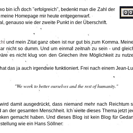
o bin ich doch "erfolgreich", bedenkt man die Zahl der
 meine Homepage mir heute entgegenwarf.
gal, genauso wie der zweite Punkt in der Überschrift.
cht
und mein Zitat ganz oben ist nur gut bis zum Komma. Mei
t gar nicht so dumm. Und um einmal zeitnah zu sein - und gl
 wäre es nicht klug von den Griechen ihre Möglichkeit zu nut
at das ja auch irgendwie funktioniert. Frei nach einem Jean-Lu
"We work to better ourselves and the rest of humanity."
wird damit ausgedrückt, dass niemand mehr nach Reichtum stre
nd an der gesamten Menschheit. Ich weite dieses Thema jetzt jed
ken gemacht haben. Und dieses Blog ist kein Blog für Geda
nstellung wie ein Hans Söllner: