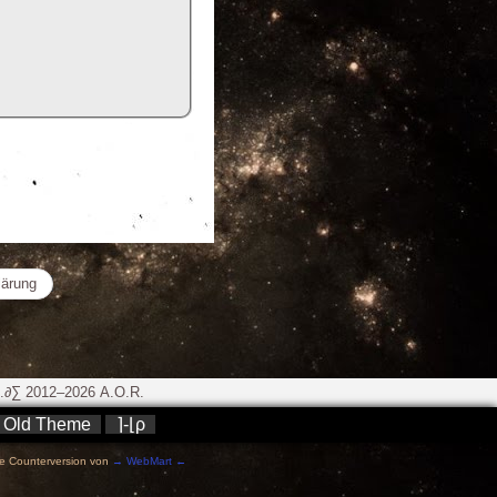
lärung
∂∑ 2012–2026 A.O.R.
Old Theme
⌉-⌊ρ
e Counterversion von
→ WebMart ←