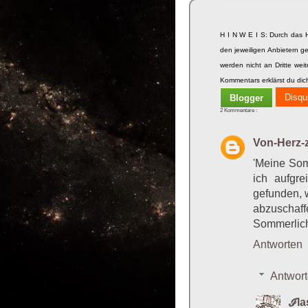
H I N W E I S: Durch das 
den jeweiligen Anbietern ge
werden nicht an Dritte we
Kommentars erklärst du dic
Disqu
Blogger
2 Kommentare :
Von-Herz-
'Meine Som
ich aufgr
gefunden, 
abzuschaff
Sommerlich
Antworten
Antwor
ℐl