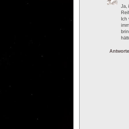
Ja,
Rei
Ich
imm
bri
hät
Antwort