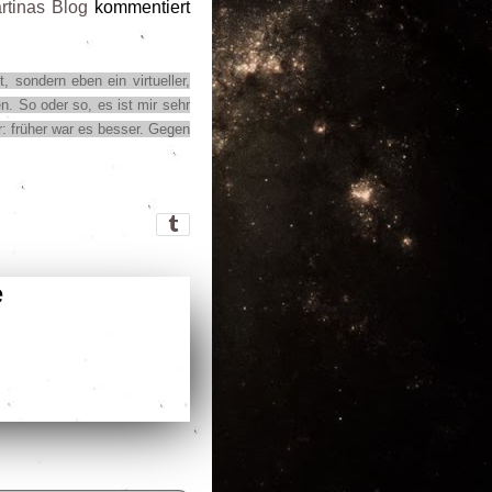
rtinas Blog
kommentiert
 sondern eben ein virtueller,
 So oder so, es ist mir sehr
ar: früher war es besser. Gegen
e