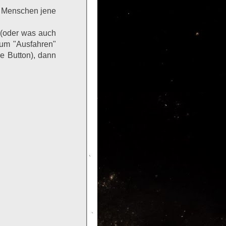
r Menschen jene
 (oder was auch
zum "Ausfahren"
ne Button), dann