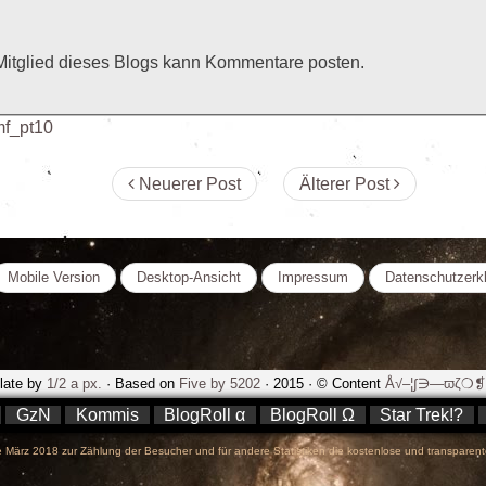
Mitglied dieses Blogs kann Kommentare posten.
f_pt10
Neuerer Post
Älterer Post
Mobile Version
Desktop-Ansicht
Impressum
Datenschutzerk
late by
1/2 a px.
· Based on
Five by 5202
· 2015 · © Content
Å√–¦∫∋—ϖζ❍❡.
GzN
Kommis
BlogRoll α
BlogRoll Ω
Star Trek!?
März 2018 zur Zählung der Besucher und für andere Statistiken die kostenlose und transparent