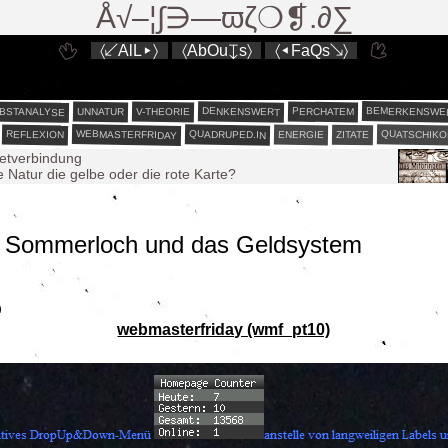
Å√–¦∫∋—ϖζ❍❡.∂∑
〈↙AlL▸〉
〈AbOu↧s〉
〈◂FaQs↘〉
BEMERKENSWE
BSTANALYSE
DENKENSWERT
PERCHATEM
V-THEORIE
UNNATUR
WEBMASTERFRIDAY
QUATSCHIKO
QUADRUPED.IN
REFLEXION
ENERGIE
ZITATE
netverbindung
e Natur die gelbe oder die rote Karte?
est liberum³
est liberum²
Sommerloch und das Geldsystem
est liberum
0
rute
webmasterfriday (wmf_pt10)