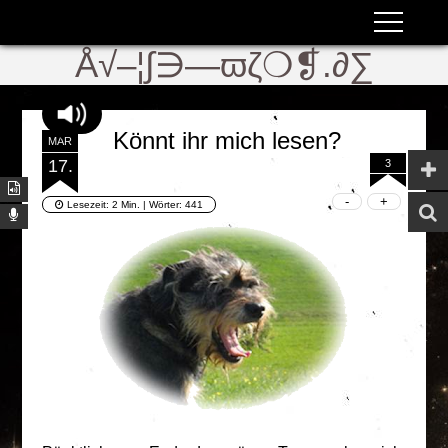
ʬiki
ϖ
Å√–¦∫∋—ϖζ❍❡.∂∑
Könnt ihr mich lesen?
MÄR
17.
3
Lesezeit:
2 Min.
| Wörter:
441