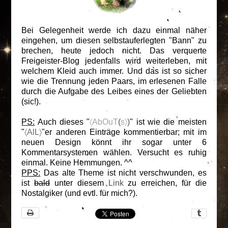
Bei Gelegenheit werde ich dazu einmal näher
eingehen, um diesen selbstauferlegten "Bann" zu
brechen, heute jedoch nicht. Das verquerte
Freigeister-Blog jedenfalls wird weiterleben, mit
welchem Kleid auch immer. Und das ist so sicher
wie die Trennung jeden Paars, im erlesenen Falle
durch die Aufgabe des Leibes eines der Geliebten
(sic!).
PS:
Auch dieses "
〈AbOuT
(
s〉
)
" ist wie die meisten
"
〈AlL〉
"er anderen Einträge kommentierbar; mit im
neuen Design könnt ihr sogar unter 6
Kommentarsystemen wählen. Versucht es ruhig
einmal. Keine Hemmungen. ^^
PPS:
Das alte Theme ist nicht verschwunden, es
ist
bald
unter diesem
Link
zu erreichen, für die
Nostalgiker (und evtl. für mich?).