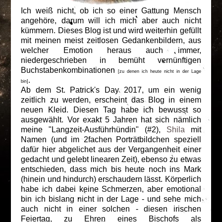
Ich weiß nicht, ob ich so einer Gattung Mensch
angehöre, darum will ich mich aber auch nicht
kümmern. Dieses Blog ist und wird weiterhin gefüllt
mit meinen meist zeitlosen Gedankenbildern, aus
welcher Emotion heraus auch immer,
niedergeschrieben in bemüht vernünftigen
Buchstabenkombinationen
[zu denen ich heute nicht in der Lage
.
bin]
Ab dem St. Patrick's Day 2017, um ein wenig
zeitlich zu werden, erscheint das Blog in einem
neuen Kleid. Diesen Tag habe ich bewusst so
ausgewählt. Vor exakt 5 Jahren hat sich nämlich
meine "Langzeit-Ausführhündin" (#2),
Shila
mit
Namen (und im 2fachen Porträtbildchen speziell
dafür hier abgelichet aus der Vergangenheit einer
gedacht und gelebt linearen Zeit), ebenso zu etwas
entschieden, dass mich bis heute noch ins Mark
(hinein und hindurch) erschaudern lässt. Körperlich
habe ich dabei keine Schmerzen, aber emotional
bin ich bislang nicht in der Lage - und sehe mich
auch nicht in einer solchen - diesen irischen
Feiertag, zu Ehren eines Bischofs als