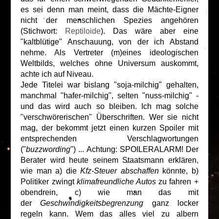
es sei denn man meint, dass die Mächte-Eigner
nicht der menschlichen Spezies angehören
(Stichwort:
Reptiloide
). Das wäre aber eine
"kaltblütige" Anschauung, von der ich Abstand
nehme. Als Vertreter (m)eines ideologischen
Weltbilds, welches ohne Universum auskommt,
achte ich auf Niveau.
Jede Titelei war bislang "soja-milchig" gehalten,
manchmal "hafer-milchig", selten "nuss-milchig" -
und das wird auch so bleiben. Ich mag solche
"verschwörerischen" Überschriften. Wer sie nicht
mag, der bekommt jetzt einen kurzen Spoiler mit
entsprechenden Verschlagwortungen
("
buzzwording
") ... Achtung: SPOILERALARM! Der
Berater wird heute seinem Staatsmann erklären,
wie man a) die
Kfz-Steuer abschaffen
könnte, b)
Politiker zwingt
klimafreundliche Autos
zu fahren +
obendrein, c) wie man das mit
der
Geschwindigkeitsbegrenzung
ganz locker
regeln kann. Wem das alles viel zu albern