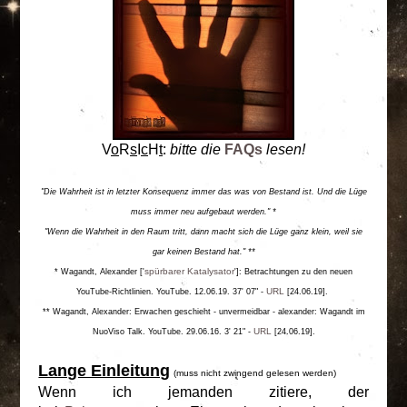
V
o
R
s
I
c
H
t
:
bitte die
FAQs
lesen!
"Die Wahrheit ist in letzter Konsequenz immer das was von Bestand ist. Und die Lüge
muss immer neu aufgebaut werden." *
"Wenn die Wahrheit in den Raum tritt, dann macht sich die Lüge ganz klein, weil sie
gar keinen Bestand hat." **
spürbarer Katalysator
* Wagandt,
Alexander
['
']: Betrachtungen zu den neuen
URL
YouTube-Richtlinien. YouTube. 12.06.19. 37' 07" -
[24.06.19]
.
** Wagandt,
Alexander
: Erwachen geschieht - unvermeidbar - alexander: Wagandt im
URL
NuoViso Talk. YouTube. 29.06.16. 3' 21" -
[24.06.19].
Lange Einleitung
(muss nicht zwingend gelesen werden)
Wenn ich jemanden zitiere, der