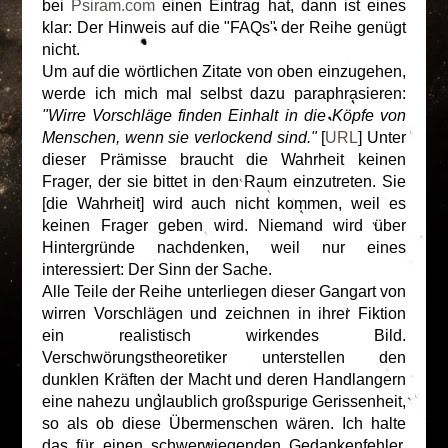
bei
Psiram.com
einen Eintrag hat, dann ist eines
klar: Der Hinweis auf die "FAQs" der Reihe genügt
nicht.
Um auf die wörtlichen Zitate von oben einzugehen,
werde ich mich mal selbst dazu paraphrasieren:
"Wirre Vorschläge finden Einhalt in die Köpfe von
Menschen, wenn sie verlockend sind."
[
URL
] Unter
dieser Prämisse braucht die Wahrheit keinen
Frager, der sie bittet in den Raum einzutreten. Sie
[die Wahrheit] wird auch nicht kommen, weil es
keinen Frager geben wird. Niemand wird über
Hintergründe nachdenken, weil nur eines
interessiert: Der Sinn der Sache.
Alle Teile der Reihe unterliegen dieser Gangart von
wirren Vorschlägen und zeichnen in ihrer Fiktion
ein realistisch wirkendes Bild.
Verschwörungstheoretiker unterstellen den
dunklen Kräften der Macht und deren Handlangern
eine nahezu unglaublich großspurige Gerissenheit,
so als ob diese Übermenschen wären. Ich halte
das für einen schwerwiegenden Gedankenfehler,