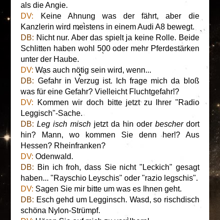
als die Angie.
DV:
Keine Ahnung was der fährt, aber die
Kanzlerin wird meistens in einem Audi A8 bewegt.
DB:
Nicht nur. Aber das spielt ja keine Rolle. Beide
Schlitten haben wohl 500 oder mehr Pferdestärken
unter der Haube.
DV:
Was auch nötig sein wird, wenn...
DB:
Gefahr in Verzug ist. Ich frage mich da bloß
was für eine Gefahr? Vielleicht Fluchtgefahr!?
DV:
Kommen wir doch bitte jetzt zu Ihrer "Radio
Leggisch"-Sache.
DB:
Leg isch misch
jetzt da hin oder
bescher
dort
hin? Mann, wo kommen Sie denn her!? Aus
Hessen? Rheinfranken?
DV:
Odenwald.
DB:
Bin ich froh, dass Sie nicht "Leckich" gesagt
haben... "Rayschio Leyschis" oder "razio legschis".
DV:
Sagen Sie mir bitte um was es Ihnen geht.
DB:
Esch gehd um Legginsch. Wasd, so rischdisch
schöna Nylon-Strümpf.