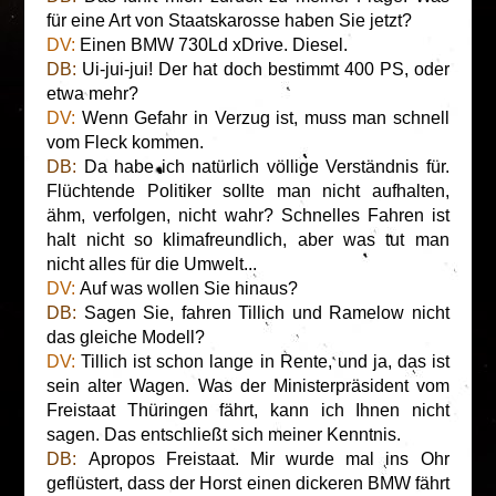
für eine Art von Staatskarosse haben Sie jetzt?
DV:
Einen BMW 730Ld xDrive. Diesel.
DB:
Ui-jui-jui! Der hat doch bestimmt 400 PS, oder
etwa mehr?
DV:
Wenn Gefahr in Verzug ist, muss man schnell
vom Fleck kommen.
DB:
Da habe ich natürlich völlige Verständnis für.
Flüchtende Politiker sollte man nicht aufhalten,
ähm, verfolgen, nicht wahr? Schnelles Fahren ist
halt nicht so klimafreundlich, aber was tut man
nicht alles für die Umwelt...
DV:
Auf was wollen Sie hinaus?
DB:
Sagen Sie, fahren Tillich und Ramelow nicht
das gleiche Modell?
DV:
Tillich ist schon lange in Rente, und ja, das ist
sein alter Wagen. Was der Ministerpräsident vom
Freistaat Thüringen fährt, kann ich Ihnen nicht
sagen. Das entschließt sich meiner Kenntnis.
DB
:
Apropos Freistaat. Mir wurde mal ins Ohr
geflüstert, dass der Horst einen dickeren BMW fährt