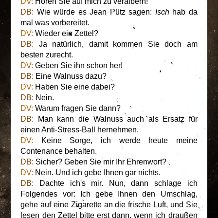
DV:
Hören Sie auf mich zu veralbern!
DB:
Wie würde es Jean Pütz sagen:
Isch
hab da
mal was vorbereitet.
DV:
Wieder ein Zettel?
DB:
Ja natürlich, damit kommen Sie doch am
besten zurecht.
DV:
Geben Sie ihn schon her!
DB:
Eine Walnuss dazu?
DV:
Haben Sie eine dabei?
DB:
Nein.
DV:
Warum fragen Sie dann?
DB:
Man kann die Walnuss auch als Ersatz für
einen Anti-Stress-Ball hernehmen.
DV:
Keine Sorge, ich werde heute meine
Contenance behalten.
DB:
Sicher? Geben Sie mir Ihr Ehrenwort?
DV:
Nein. Und ich gebe Ihnen gar nichts.
DB:
Dachte ich's mir. Nun, dann schlage ich
Folgendes vor: Ich gebe Ihnen den Umschlag,
gehe auf eine Zigarette an die frische Luft, und Sie
lesen den Zettel bitte erst dann, wenn ich draußen