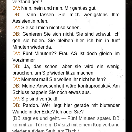
verständigen?
DV:
Nein, nein und nein. Mir geht es gut.
DB:
Dann lassen Sie mich wenigstens Ihre
Assistentin rufen.
DV:
Sie soll mich nicht so sehen.
DB:
Genieren Sie sich nicht. Sie sind schwul. Ich
geh sie holen. Sie bleiben hier, ich bin in fünf
Minuten wieder da.
DV:
Fünf Minuten?? Frau AS ist doch gleich im
Vorzimmer.
DB:
Ja, das schon, aber sie wird ein wenig
brauchen, um Sie wieder fit zu machen.
DV:
Moment mal! Sie wollen Ihr nicht helfen?
DB:
Meine Anwesenheit wäre kontraproduktiv. Am
Schluss pappeln Sie noch etwas aus.
DV:
Sie sind verrückt!
DB:
Pardon. Wer liegt hier gerade mit blutender
Wunde in der Ecke? Ich oder Sie?
(DB sagt es und geht. --- Fünf Minuten später. DB
kommt zur Tür rein, DV sitzt mit einem Kopfverband
wieder auf dem Stuhl am Tisch.)