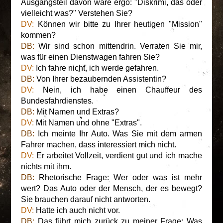
Ausgangsteil davon wäre ergo: "Diskrimi, das oder
vielleicht was?" Verstehen Sie?
DV:
Können wir bitte zu Ihrer heutigen "Mission"
kommen?
DB:
Wir sind schon mittendrin. Verraten Sie mir,
was für einen Dienstwagen fahren Sie?
DV:
Ich fahre nicht, ich werde gefahren.
DB:
Von Ihrer bezaubernden Assistentin?
DV:
Nein, ich habe einen Chauffeur des
Bundesfahrdienstes.
DB:
Mit Namen und Extras?
DV:
Mit Namen und ohne "Extras".
DB:
Ich meinte Ihr Auto. Was Sie mit dem armen
Fahrer machen, dass interessiert mich nicht.
DV:
Er arbeitet Vollzeit, verdient gut und ich mache
nichts mit ihm.
DB:
Rhetorische Frage: Wer oder was ist mehr
wert? Das Auto oder der Mensch, der es bewegt?
Sie brauchen darauf nicht antworten.
DV:
Hatte ich auch nicht vor.
DB:
Das führt mich zurück zu meiner Frage: Was