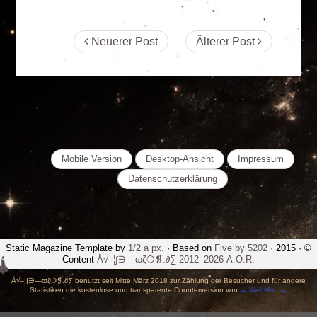
Neuerer Post
Älterer Post
Mobile Version
Desktop-Ansicht
Impressum
Datenschutzerklärung
Static Magazine Template by
1/2 a px.
· Based on
Five by 5202
· 2015 · ©
Content
Å√–¦∫∋—ϖζ❍❡.∂∑ 2012–2026 A.O.R.
Å√–¦∫∋—ϖζ❍❡.∂∑ benutzt seit Mitte März 2018 zur Zählung der Besucher und für andere
Statistiken die kostenlose und transparente Counterversion von
→ WebMart ←
-->