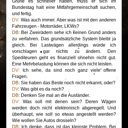
Grüne es schneller haben, muss er sich im
Bundestag halt eine Mitfahrgemeinschaft suchen,
und fertig.
DV:
Was auch immer. Aber was ist mit den anderen
Fahrzeugen - Motorräder, LKWs?
DB:
Bei Zweirädern sehe ich keinen Grund anders
zu verfahren. Das grundsätzliche System bleibt ja
gleich. Bei Lastwägen allerdings würde ich
vorschlagen gar nichts zu ändern. Den
Spediteuren geht es finanziell ohnehin nicht gut.
Eine Mehrbelastung können die sich nicht leisten.
DV:
Ich sehe, da sind noch ganz viele offene
Fragen.
DB:
Sie haben das Beste noch nicht erkannt, oder?
DV:
Was gibt es da noch?
DB:
Denken Sie mal an die Ausländer.
DV:
Was soll mit denen sein? Deren Wägen
werden doch nicht elektronisch abgeregelt. Und
überhaupt, wie soll so etwas angestellt werden?
Wie wollen Sie Autos drosseln?
DB:
Ich denke, dass ist das kleinste Problem. Bei