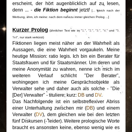
erscheint, der hört augenblicklich auf zu lesen,
denn ... -
die Fiktion beginnt
jetzt
!
[... gleich nach der
Werbung, ähm, ich meine: nach dem nahezu immer gleichen Prolog ...]
Kurzer Prolog
(ähnlicher Text wie im "
1.
", "
2.
", "
3.
", "
4.
" und "
5.
Teil
", nur stark verkürzt)
Fiktionen liegen meist näher an der Wahrheit als
Aussagen, die eine Wahrheit vorgaukeln. Meine
heutige Mission: ratio legis. Ich bin ein Berater für
Staatsfrauen und für Staatsmänner. Um deren und
meine Anonymität zu wahren, nenne ich mich im
weiteren Verlauf schlicht "Der Berater",
wohingegen ich meine Gesprächsobjekte als
Verwalter sehe und daher auch als solche - "Die
[Der] Verwalter" - tituliere; kurz:
DB
und
DV
.
Das Nachfolgende ist ein selbstreflexiver Abriss
einer Unterhaltung zwischen mir (
DB
) und einem
Verwalter (
DV
), dem gleichen wie bei den letzten
fünf Diskursen (- leider). Weitere prologische Worte
braucht es ansonsten keine, ebenso wenig wie es