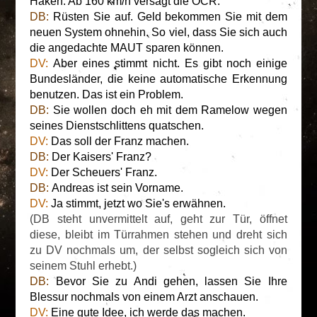
Haken. Ab 160 km/h versagt die OCR.
DB:
Rüsten Sie auf. Geld bekommen Sie mit dem
neuen System ohnehin. So viel, dass Sie sich auch
die angedachte MAUT sparen können.
DV:
Aber eines stimmt nicht. Es gibt noch einige
Bundesländer, die keine automatische Erkennung
benutzen. Das ist ein Problem.
DB:
Sie wollen doch eh mit dem Ramelow wegen
seines Dienstschlittens quatschen.
DV:
Das soll der Franz machen.
DB:
Der Kaisers' Franz?
DV:
Der Scheuers' Franz.
DB:
Andreas ist sein Vorname.
DV:
Ja stimmt, jetzt wo Sie's erwähnen.
(DB steht unvermittelt auf, geht zur Tür, öffnet
diese, bleibt im Türrahmen stehen und dreht sich
zu DV nochmals um, der selbst sogleich sich von
seinem Stuhl erhebt.)
DB:
Bevor Sie zu Andi gehen, lassen Sie Ihre
Blessur nochmals von einem Arzt anschauen.
DV:
Eine gute Idee, ich werde das machen.